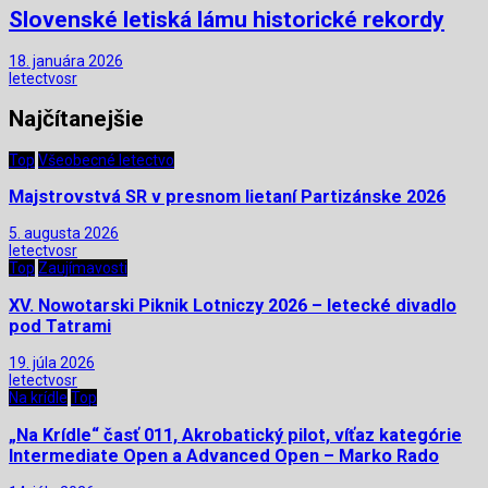
Slovenské letiská lámu historické rekordy
18. januára 2026
letectvosr
Najčítanejšie
Top
Všeobecné letectvo
Majstrovstvá SR v presnom lietaní Partizánske 2026
5. augusta 2026
letectvosr
Top
Zaujímavosti
XV. Nowotarski Piknik Lotniczy 2026 – letecké divadlo
pod Tatrami
19. júla 2026
letectvosr
Na krídle
Top
„Na Krídle“ časť 011, Akrobatický pilot, víťaz kategórie
Intermediate Open a Advanced Open – Marko Rado