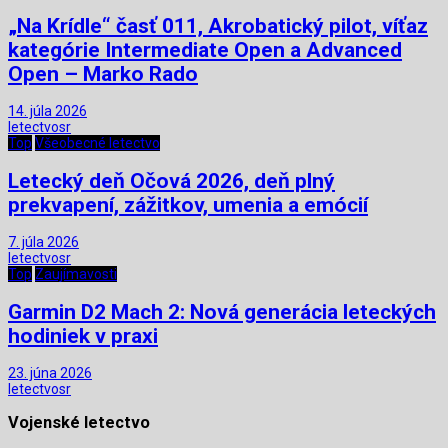
„Na Krídle“ časť 011, Akrobatický pilot, víťaz
kategórie Intermediate Open a Advanced
Open – Marko Rado
14. júla 2026
letectvosr
Top
Všeobecné letectvo
Letecký deň Očová 2026, deň plný
prekvapení, zážitkov, umenia a emócií
7. júla 2026
letectvosr
Top
Zaujímavosti
Garmin D2 Mach 2: Nová generácia leteckých
hodiniek v praxi
23. júna 2026
letectvosr
Vojenské letectvo