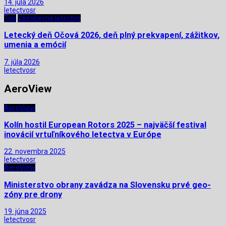
14. júla 2026
letectvosr
Top
Všeobecné letectvo
Letecký deň Očová 2026, deň plný prekvapení, zážitkov,
umenia a emócií
7. júla 2026
letectvosr
AeroView
AeroView
Kolín hostil European Rotors 2025 – najväčší festival
inovácií vrtuľníkového letectva v Európe
22. novembra 2025
letectvosr
AeroView
Ministerstvo obrany zavádza na Slovensku prvé geo-
zóny pre drony
19. júna 2025
letectvosr