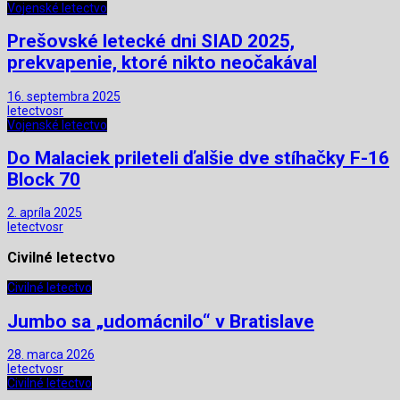
Vojenské letectvo
Prešovské letecké dni SIAD 2025,
prekvapenie, ktoré nikto neočakával
16. septembra 2025
letectvosr
Vojenské letectvo
Do Malaciek prileteli ďalšie dve stíhačky F-16
Block 70
2. apríla 2025
letectvosr
Civilné letectvo
Civilné letectvo
Jumbo sa „udomácnilo“ v Bratislave
28. marca 2026
letectvosr
Civilné letectvo