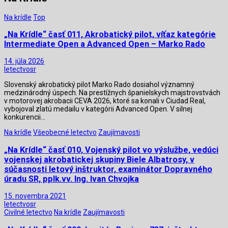
Na krídle
Top
„Na Krídle“ časť 011, Akrobatický pilot, víťaz kategórie
Intermediate Open a Advanced Open – Marko Rado
14. júla 2026
letectvosr
Slovenský akrobatický pilot Marko Rado dosiahol významný
medzinárodný úspech. Na prestížnych španielskych majstrovstvách
v motorovej akrobacii CEVA 2026, ktoré sa konali v Ciudad Real,
vybojoval zlatú medailu v kategórii Advanced Open. V silnej
konkurencii…
Na krídle
Všeobecné letectvo
Zaujímavosti
„Na Krídle“ časť 010, Vojenský pilot vo výslužbe, vedúci
vojenskej akrobatickej skupiny Biele Albatrosy, v
súčasnosti letový inštruktor, examinátor Dopravného
úradu SR, pplk.vv. Ing. Ivan Chvojka
15. novembra 2021
letectvosr
Civilné letectvo
Na krídle
Zaujímavosti