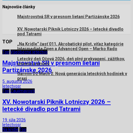
Najnovšie články
Majstrovstvá SR v presnom lietaní Partizánske 2026
XV. Nowotarski Piknik Lotniczy 2026 – letecké divadlo
pod Tatrami
TOP
„Na Krídle“ časť 011, Akrobatický pilot, víťaz kategórie
Intermediate Open a Advanced Open – Marko Rado
Top
Všeobecné letectvo
Letecký deň Očová 2026, deň plný prekvapení, zážitkov,
Majstrovstvá SR v presnom lietaní
umenia a emócií
Partizánske 2026
Garmin D2 Mach 2: Nová generácia leteckých hodiniek v
praxi
5. augusta 2026
letectvosr
Top
Zaujímavosti
XV. Nowotarski Piknik Lotniczy 2026 –
letecké divadlo pod Tatrami
19. júla 2026
letectvosr
Na krídle
Top