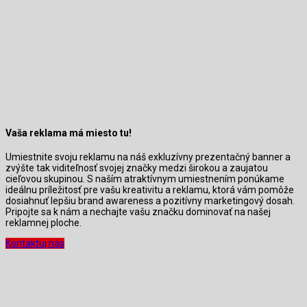
Vaša reklama má miesto tu!
Umiestnite svoju reklamu na náš exkluzívny prezentačný banner a
zvýšte tak viditeľnosť svojej značky medzi širokou a zaujatou
cieľovou skupinou. S naším atraktívnym umiestnením ponúkame
ideálnu príležitosť pre vašu kreativitu a reklamu, ktorá vám pomôže
dosiahnuť lepšiu brand awareness a pozitívny marketingový dosah.
Pripojte sa k nám a nechajte vašu značku dominovať na našej
reklamnej ploche.
Kontaktuj nás