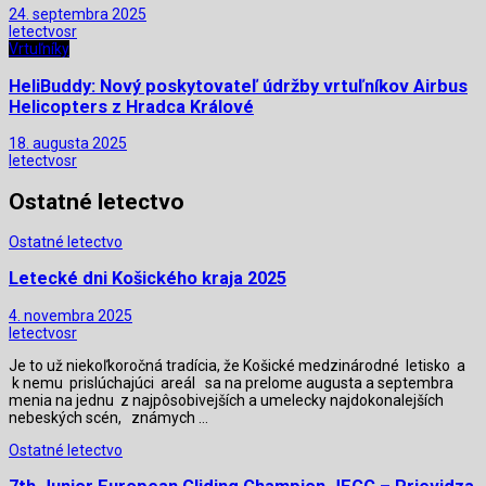
24. septembra 2025
letectvosr
Vrtuľníky
HeliBuddy: Nový poskytovateľ údržby vrtuľníkov Airbus
Helicopters z Hradca Králové
18. augusta 2025
letectvosr
Ostatné letectvo
Ostatné letectvo
Letecké dni Košického kraja 2025
4. novembra 2025
letectvosr
Je to už niekoľkoročná tradícia, že Košické medzinárodné letisko a
k nemu prislúchajúci areál sa na prelome augusta a septembra
menia na jednu z najpôsobivejších a umelecky najdokonalejších
nebeských scén, známych …
Ostatné letectvo