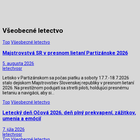
Všeobecné letectvo
Top
Všeobecné letectvo
Majstrovstvá SR v presnom lietaní Partizánske 2026
5. augusta 2026
letectvosr
Letisko v Partizánskom sa počas piatku a soboty 17.7.-18.7.2026
stalo dejiskom Majstrovstiev Slovenskej republiky v presnom lietaní
2026. Na prestížnom podujatí sa stretli piloti, holdujúci presnému
lietaniu a navigácii, aby si…
Top
Všeobecné letectvo
Letecký deň Očová 2026, deň plný prekvapení, zážitkov,
umenia a emócií
7. júla 2026
letectvosr
Top
Všeobecné letectvo