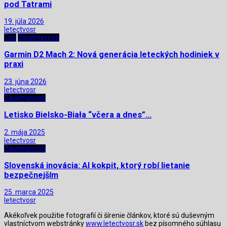
pod Tatrami
19. júla 2026
letectvosr
Top
Zaujímavosti
Garmin D2 Mach 2: Nová generácia leteckých hodiniek v
praxi
23. júna 2026
letectvosr
Zaujímavosti
Letisko Bielsko-Biała “včera a dnes”…
2. mája 2025
letectvosr
Zaujímavosti
Slovenská inovácia: AI kokpit, ktorý robí lietanie
bezpečnejším
25. marca 2025
letectvosr
Akékoľvek použitie fotografií či šírenie článkov, ktoré sú duševným
vlastníctvom webstránky
www.letectvosr.sk
bez písomného súhlasu