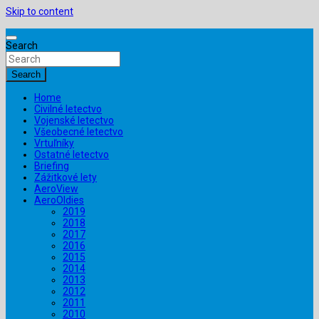
Skip to content
Search
Search
Home
Civilné letectvo
Vojenské letectvo
Všeobecné letectvo
Vrtuľníky
Ostatné letectvo
Briefing
Zážitkové lety
AeroView
AeroOldies
2019
2018
2017
2016
2015
2014
2013
2012
2011
2010