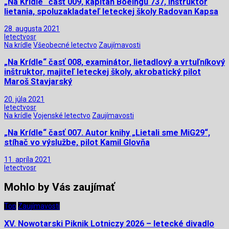
„Na Krídle“ časť 009, kapitán Boeingu 737, inštruktor
lietania, spoluzakladateľ leteckej školy Radovan Kapsa
28. augusta 2021
letectvosr
Na krídle
Všeobecné letectvo
Zaujímavosti
„Na Krídle“ časť 008, examinátor, lietadlový a vrtuľníkový
inštruktor, majiteľ leteckej školy, akrobatický pilot
Maroš Stavjarský
20. júla 2021
letectvosr
Na krídle
Vojenské letectvo
Zaujímavosti
„Na Krídle“ časť 007. Autor knihy „Lietali sme MiG29“,
stíhač vo výslužbe, pilot Kamil Glovňa
11. apríla 2021
letectvosr
Mohlo by Vás zaujímať
Top
Zaujímavosti
XV. Nowotarski Piknik Lotniczy 2026 – letecké divadlo