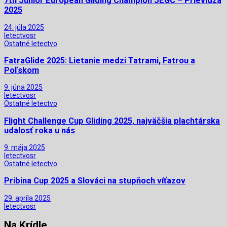
7th Junior European Gliding Champion JEGC – Prievidza
2025
24. júla 2025
letectvosr
Ostatné letectvo
FatraGlide 2025: Lietanie medzi Tatrami, Fatrou a
Poľskom
9. júna 2025
letectvosr
Ostatné letectvo
Flight Challenge Cup Gliding 2025, najväčšia plachtárska
udalosť roka u nás
9. mája 2025
letectvosr
Ostatné letectvo
Pribina Cup 2025 a Slováci na stupňoch víťazov
29. apríla 2025
letectvosr
Na Krídle