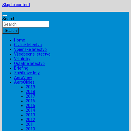
Skip to content
Search
Search
Home
Civilné letectvo
Vojenské letectvo
Všeobecné letectvo
Vrtuľníky
Ostatné letectvo
Briefing
Zážitkové lety
AeroView
AeroOldies
2019
2018
2017
2016
2015
2014
2013
2012
2011
2010