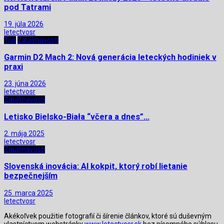
pod Tatrami
19. júla 2026
letectvosr
Top
Zaujímavosti
Garmin D2 Mach 2: Nová generácia leteckých hodiniek v
praxi
23. júna 2026
letectvosr
Zaujímavosti
Letisko Bielsko-Biała “včera a dnes”…
2. mája 2025
letectvosr
Zaujímavosti
Slovenská inovácia: AI kokpit, ktorý robí lietanie
bezpečnejším
25. marca 2025
letectvosr
Akékoľvek použitie fotografií či šírenie článkov, ktoré sú duševným
vlastníctvom webstránky
www.letectvosr.sk
bez písomného súhlasu