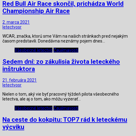
Red Bull Air Race skončil, prichádza World
Championship Air Race
2. marca 2021
letectvosr
WCAR, značka, ktorú sme Vám na našich stránkach pred nejakým
časom predstavili. Donedávna neznámy pojem dnes…
Všeobecné letectvo
Zaujímavosti
Sedem dní: zo zákulisia života leteckého
inštruktora
21. februára 2021
letectvosr
Nielen o tom, aký vie byť pracovný týždeň pilota všeobecného
letectva, ale aj o tom, ako môžu vyzerať…
Všeobecné letectvo
Zaujímavosti
Na ceste do kokpitu: TOP7 rád k leteckému
výcviku