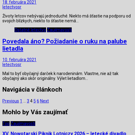
18. februára 2021
letectvosr
Životy letcov nebývajú jednoduché. Niekto má šťastie na podporu od
svojich blízkych, niekto to šťastie nemá…
Ostatné letectvo
Zaujímavosti
Povedala áno? Požiadanie o ruku na palube
lietadla
10. februára 2021
letectvosr
Mal to byť obyčajný darček k narodeninám. Vlastne, nie až tak
obyčajný ako skôr originálny. Výlet lietadlom…
Navigácia v článkoch
Previous
1
…
3
4
5
6
Next
Mohlo by Vás zaujímať
Top
Zaujímavosti
XV. Nowotarski Piknik Lotniczy 2026 – letecké divadlo