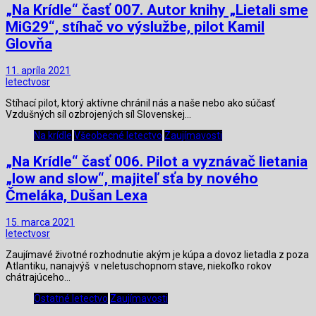
„Na Krídle“ časť 007. Autor knihy „Lietali sme
MiG29“, stíhač vo výslužbe, pilot Kamil
Glovňa
11. apríla 2021
letectvosr
Stíhací pilot, ktorý aktívne chránil nás a naše nebo ako súčasť
Vzdušných síl ozbrojených síl Slovenskej…
Na krídle
Všeobecné letectvo
Zaujímavosti
„Na Krídle“ časť 006. Pilot a vyznávač lietania
„low and slow“, majiteľ sťa by nového
Čmeláka, Dušan Lexa
15. marca 2021
letectvosr
Zaujímavé životné rozhodnutie akým je kúpa a dovoz lietadla z poza
Atlantiku, nanajvýš v neletuschopnom stave, niekoľko rokov
chátrajúceho…
Ostatné letectvo
Zaujímavosti