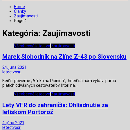
Home
Články
Zaujímavosti
Page 4
Kategória:
Zaujímavosti
Všeobecné letectvo
Zaujímavosti
Marek Slobodník na Zlíne Z-43 po Slovensku
24. júna 2021
letectvosr
Keď si povieme „Afrika na Pionieri“, hneď sa nám vybaví partia
piatich odvážnych cestovateľov, ktorí na…
Všeobecné letectvo
Zaujímavosti
Lety VFR do zahraničia: Ohliadnutie za
letiskom Portorož
4. júna 2021
letectvosr