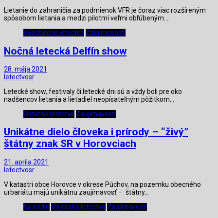
Lietanie do zahraničia za podmienok VFR je čoraz viac rozšíreným
spôsobom lietania a medzi pilotmi veľmi obľúbeným.…
Všeobecné letectvo
Zaujímavosti
Nočná letecká Delfín show
28. mája 2021
letectvosr
Letecké show, festivaly či letecké dni sú a vždy boli pre oko
nadšencov lietania a lietadiel neopísateľným pôžitkom…
Ostatné letectvo
Zaujímavosti
Unikátne dielo človeka i prírody – “živý”
štátny znak SR v Horovciach
21. apríla 2021
letectvosr
V katastri obce Horovce v okrese Púchov, na pozemku obecného
urbariátu majú unikátnu zaujímavosť – štátny…
Na krídle
Vojenské letectvo
Zaujímavosti