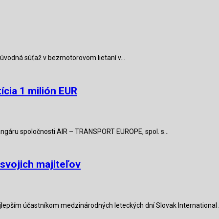
 úvodná súťaž v bezmotorovom lietaní v…
ícia 1 milión EUR
angáru spoločnosti AIR – TRANSPORT EUROPE, spol. s…
svojich majiteľov
epším účastníkom medzinárodných leteckých dní Slovak International 