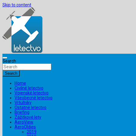
Skip to content
Search
Search
Home
Civilné letectvo
Vojenské letectvo
Všeobecné letectvo
Vrtuľníky
Ostatné letectvo
Briefing
Zážitkové lety
AeroView
AeroOldies
2019