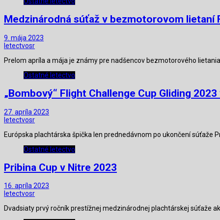
Ostatné letectvo
Medzinárodná súťaž v bezmotorovom lietaní F
9. mája 2023
letectvosr
Prelom apríla a mája je známy pre nadšencov bezmotorového lietania
Ostatné letectvo
„Bombový“ Flight Challenge Cup Gliding 2023 v
27. apríla 2023
letectvosr
Európska plachtárska špička len prednedávnom po ukončení súťaže Pri
Ostatné letectvo
Pribina Cup v Nitre 2023
16. apríla 2023
letectvosr
Dvadsiaty prvý ročník prestížnej medzinárodnej plachtárskej súťaže ak