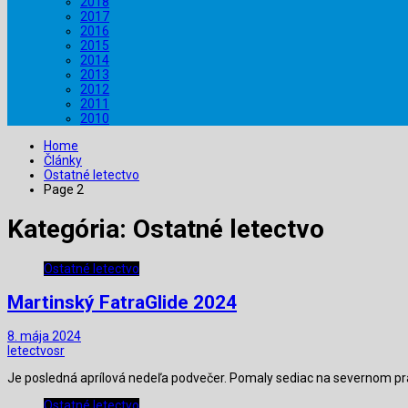
2018
2017
2016
2015
2014
2013
2012
2011
2010
Home
Články
Ostatné letectvo
Page 2
Kategória:
Ostatné letectvo
Ostatné letectvo
Martinský FatraGlide 2024
8. mája 2024
letectvosr
Je posledná aprílová nedeľa podvečer. Pomaly sediac na severnom pr
Ostatné letectvo