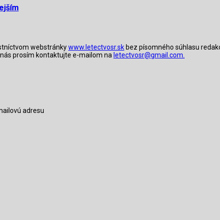
nejším
lastníctvom webstránky
www.letectvosr.sk
bez písomného súhlasu redakcie
ky nás prosím kontaktujte e-mailom na
letectvosr@gmail.com.
-mailovú adresu