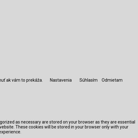
nuť ak vám to prekáža.
Nastavenia
Súhlasím
Odmietam
egorized as necessary are stored on your browser as they are essential
website. These cookies will be stored in your browser only with your
experience.