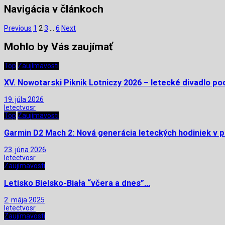
Navigácia v článkoch
Previous
1
2
3
…
6
Next
Mohlo by Vás zaujímať
Top
Zaujímavosti
XV. Nowotarski Piknik Lotniczy 2026 – letecké divadlo po
19. júla 2026
letectvosr
Top
Zaujímavosti
Garmin D2 Mach 2: Nová generácia leteckých hodiniek v p
23. júna 2026
letectvosr
Zaujímavosti
Letisko Bielsko-Biała “včera a dnes”…
2. mája 2025
letectvosr
Zaujímavosti