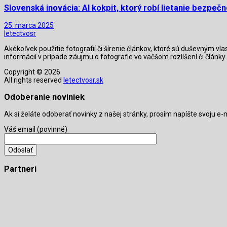
Slovenská inovácia: AI kokpit, ktorý robí lietanie bezpeč
25. marca 2025
letectvosr
Akékoľvek použitie fotografií či šírenie článkov, ktoré sú duševným v
informácií v prípade záujmu o fotografie vo väčšom rozlíšení či člán
Copyright © 2026
All rights reserved
letectvosr.sk
Odoberanie noviniek
Ak si želáte odoberať novinky z našej stránky, prosím napíšte svoju e
Váš email (povinné)
Partneri