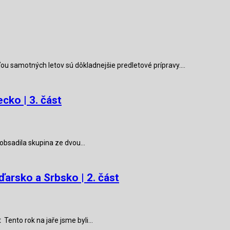
ťou samotných letov sú dôkladnejšie predletové prípravy.…
cko | 3. část
i obsadila skupina ze dvou…
arsko a Srbsko | 2. část
Tento rok na jaře jsme byli…