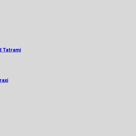
d Tatrami
raxi