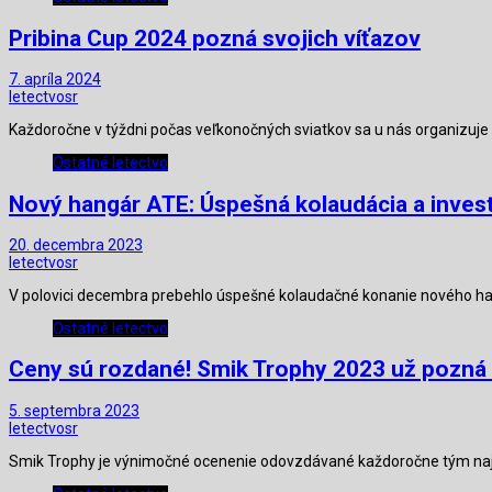
Pribina Cup 2024 pozná svojich víťazov
7. apríla 2024
letectvosr
Každoročne v týždni počas veľkonočných sviatkov sa u nás organizuje
Ostatné letectvo
Nový hangár ATE: Úspešná kolaudácia a invest
20. decembra 2023
letectvosr
V polovici decembra prebehlo úspešné kolaudačné konanie nového h
Ostatné letectvo
Ceny sú rozdané! Smik Trophy 2023 už pozná 
5. septembra 2023
letectvosr
Smik Trophy je výnimočné ocenenie odovzdávané každoročne tým najl