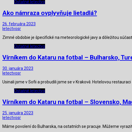
Ostatné letectvo
Ako námraza ovplyvňuje lietadlá?
26. februára 2023
letectvosr
Zimné obdobie je špecifické na meteorologické javy a dôležitou súčas
Ostatné letectvo
Vírníkem do Kataru na fotbal – Bulharsko, Ture
30. januára 2023
letectvosr
Usinali jsme v Sofii a probudili jsme se v Krakově. Hotelovou restaurac
Ostatné letectvo
Vírníkem do Kataru na fotbal – Slovensko, Maď
25. januára 2023
letectvosr
Máme povolení do Bulharska, na ostatních se pracuje. Můžeme vyrazit 