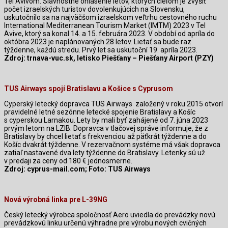
Tel Avivom. Slávnostné ohlásenie letov, ktorých cieľom je zvýšiť
počet izraelských turistov dovolenkujúcich na Slovensku,
uskutočnilo sa na najväčšom izraelskom veľtrhu cestovného ruchu
International Mediterranean Tourism Market (IMTM) 2023 v Tel
Avive, ktorý sa konal 14. a 15. februára 2023. V období od apríla do
októbra 2023 je naplánovaných 28 letov. Lietať sa bude raz
týždenne, každú stredu. Prvý let sa uskutoční 19. apríla 2023.
Zdroj: trnava-vuc.sk, letisko Piešťany – Piešťany Airport (PZY)
TUS Airways spojí Bratislavu a Košice s Cyprusom
Cyperský letecký dopravca TUS Airways
založený v roku 2015 otvorí
pravidelné letné sezónne letecké spojenie Bratislavy a Košíc
s cyperskou Larnakou. Lety by mali byť zahájené od 7. júna 2023
prvým letom na LZIB. Dopravca v tlačovej správe informuje, že z
Bratislavy by chcel lietať s frekvenciou až päťkrát týždenne a do
Košíc dvakrát týždenne. V rezervačnom systéme má však dopravca
zatiaľ nastavené dva lety týždenne do Bratislavy. Letenky sú už
v predaji za ceny od 180 € jednosmerne.
Zdroj: cyprus-mail.com; Foto: TUS Airways
Nová výrobná linka pre L-39NG
Český letecký výrobca spoločnosť Aero uviedla do prevádzky novú
prevádzkovú linku určenú výhradne pre výrobu nových cvičných