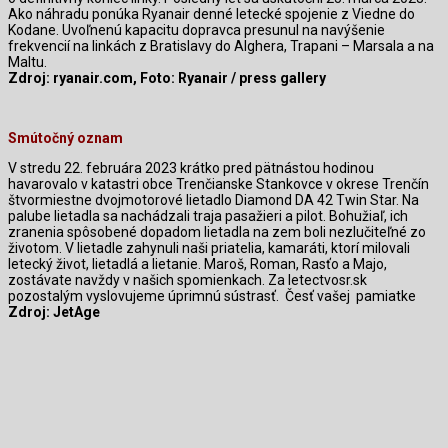
Ako náhradu ponúka Ryanair denné letecké spojenie z Viedne do
Kodane. Uvoľnenú kapacitu dopravca presunul na navýšenie
frekvencií na linkách z Bratislavy do Alghera, Trapani – Marsala a na
Maltu.
Zdroj: ryanair.com, Foto: Ryanair / press gallery
Smútočný oznam
V stredu 22. februára 2023 krátko pred pätnástou hodinou
havarovalo v katastri obce Trenčianske Stankovce v okrese Trenčín
štvormiestne dvojmotorové lietadlo Diamond DA 42 Twin Star. Na
palube lietadla sa nachádzali traja pasažieri a pilot. Bohužiaľ, ich
zranenia spôsobené dopadom lietadla na zem boli nezlučiteľné zo
životom. V lietadle zahynuli naši priatelia, kamaráti, ktorí milovali
letecký život, lietadlá a lietanie. Maroš, Roman, Rasťo a Majo,
zostávate navždy v našich spomienkach. Za letectvosr.sk
pozostalým vyslovujeme úprimnú sústrasť.
Česť vašej
pamiatke
Zdroj: JetAge