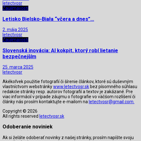
letectvosr
Zaujímavosti
Letisko Bielsko-Biała “včera a dnes”…
2. mája 2025
letectvosr
Zaujímavosti
Slovenská inovácia: AI kokpit, ktorý robí lietanie
bezpečnejším
25. marca 2025
letectvosr
Akékoľvek použitie fotografií či šírenie článkov, ktoré sú duševným
vlastníctvom webstránky
www.letectvosr.sk
bez písomného súhlasu
redakcie stránky resp. autorov fotografií a textov je zakázané. Pre
viac informácií v prípade záujmu o fotografie vo väčšom rozlíšení či
články nás prosím kontaktujte e-mailom na
letectvosr@gmail.com.
Copyright © 2026
All rights reserved
letectvosr.sk
Odoberanie noviniek
Ak si želáte odoberať novinky z našej stránky, prosím napíšte svoju