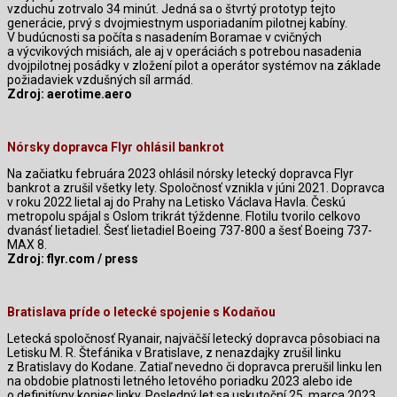
vzduchu zotrvalo 34 minút. Jedná sa o štvrtý prototyp tejto
generácie, prvý s dvojmiestnym usporiadaním pilotnej kabíny.
V budúcnosti sa počíta s nasadením Boramae v cvičných
a výcvikových misiách, ale aj v operáciách s potrebou nasadenia
dvojpilotnej posádky v zložení pilot a operátor systémov na základe
požiadaviek vzdušných síl armád.
Zdroj: aerotime.aero
Nórsky dopravca Flyr ohlásil bankrot
Na začiatku februára 2023 ohlásil nórsky letecký dopravca Flyr
bankrot a zrušil všetky lety. Spoločnosť vznikla v júni 2021. Dopravca
v roku 2022 lietal aj do Prahy na Letisko Václava Havla. Českú
metropolu spájal s Oslom trikrát týždenne. Flotilu tvorilo celkovo
dvanásť lietadiel. Šesť lietadiel Boeing 737-800 a šesť Boeing 737-
MAX 8.
Zdroj: flyr.com / press
Bratislava príde o letecké spojenie s Kodaňou
Letecká spoločnosť Ryanair, najväčší letecký dopravca pôsobiaci na
Letisku M. R. Štefánika v Bratislave, z nenazdajky zrušil linku
z Bratislavy do Kodane. Zatiaľ nevedno či dopravca prerušil linku len
na obdobie platnosti letného letového poriadku 2023 alebo ide
o definitívny koniec linky. Posledný let sa uskutoční 25. marca 2023.