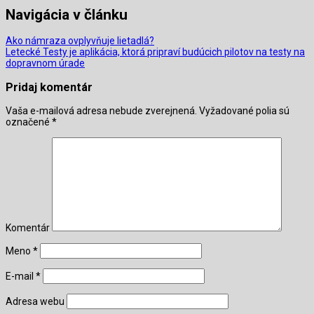
Navigácia v článku
Ako námraza ovplyvňuje lietadlá?
Letecké Testy je aplikácia, ktorá pripraví budúcich pilotov na testy na
dopravnom úrade
Pridaj komentár
Vaša e-mailová adresa nebude zverejnená.
Vyžadované polia sú
označené
*
Komentár
Meno
*
E-mail
*
Adresa webu