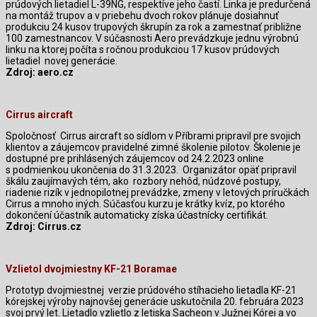
prúdových lietadiel L-39NG, respektíve jeho častí. Linka je predurčená
na montáž trupov a v priebehu dvoch rokov plánuje dosiahnuť
produkciu 24 kusov trupových škrupín za rok a zamestnať približne
100 zamestnancov. V súčasnosti Aero prevádzkuje jednu výrobnú
linku na ktorej počíta s ročnou produkciou 17 kusov prúdových
lietadiel
novej generácie.
Zdroj: aero.cz
Cirrus aircraft
Spoločnosť
Cirrus aircraft so sídlom v Příbrami pripravil pre svojich
klientov a záujemcov pravidelné zimné školenie pilotov. Školenie je
dostupné pre prihlásených záujemcov od 24.2.2023 online
s podmienkou ukončenia do 31.3.2023.
Organizátor opäť pripravil
škálu zaujímavých tém, ako
rozbory nehôd, núdzové postupy,
riadenie rizík v jednopilotnej prevádzke, zmeny v letových príručkách
Cirrus a mnoho iných. Súčasťou kurzu je krátky kvíz, po ktorého
dokončení účastník automaticky získa účastnícky certifikát.
Zdroj: Cirrus.cz
Vzlietol dvojmiestny KF-21 Boramae
Prototyp dvojmiestnej
verzie prúdového stíhacieho lietadla KF-21
kórejskej výroby najnovšej generácie uskutočnila 20. februára 2023
svoj prvý let. Lietadlo vzlietlo z letiska Sacheon v Južnej Kórei a vo