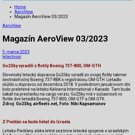
Home
AeroView
Magazín AeroView 03/2023
AeroView
Magazín AeroView 03/2023
5. marca 2023
letectvosr
Go2Sky vyradili z flotily Boeing 737-800, OM-GTH
Slovenský letecký dopravca Go2Sky vyradil zo svojej flotily takmer
šestnásťročný Boeing 737-8BK s registráciou OM-GTH. Lietadlo
slúžilo u dopravcu od decembra 2018. V poslednom januárovom dni
bolo preletené na letisko Kelowna International v Kanade. Tam bude
čakať na prestavbu na cargo verziu. Go2Sky má v súčasnosti vo
flotile dve lietadlá Boeing 737-800, OM-GTF a OM-GTK.
Zdroj: Go2Sky, airfleets.net, Foto: Niki Kapsamunov
Z Piešťan sa bude lietať do Izraela
Letisko Piešťany získa letné sezónne letecké spojenie s izraelským