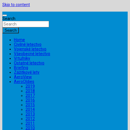
Skip to content
Search
Search
Home
Civilné letectvo
Vojenské letectvo
Všeobecné letectvo
Vrtuľníky
Ostatné letectvo
Briefing
Zážitkové lety
AeroView
AeroOldies
2019
2018
2017
2016
2015
2014
2013
2012
2011
2010