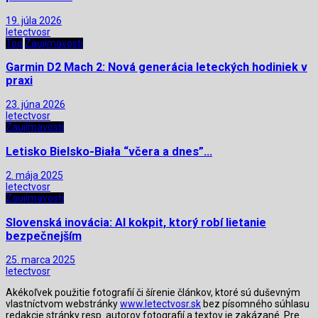
19. júla 2026
letectvosr
Top
Zaujímavosti
Garmin D2 Mach 2: Nová generácia leteckých hodiniek v
praxi
23. júna 2026
letectvosr
Zaujímavosti
Letisko Bielsko-Biała “včera a dnes”…
2. mája 2025
letectvosr
Zaujímavosti
Slovenská inovácia: AI kokpit, ktorý robí lietanie
bezpečnejším
25. marca 2025
letectvosr
Akékoľvek použitie fotografií či šírenie článkov, ktoré sú duševným
vlastníctvom webstránky
www.letectvosr.sk
bez písomného súhlasu
redakcie stránky resp. autorov fotografií a textov je zakázané. Pre