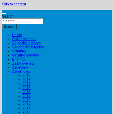
Skip to content
Search
Search
Home
Civilné letectvo
Vojenské letectvo
Všeobecné letectvo
Vrtuľníky
Ostatné letectvo
Briefing
Zážitkové lety
AeroView
AeroOldies
2019
2018
2017
2016
2015
2014
2013
2012
2011
2010