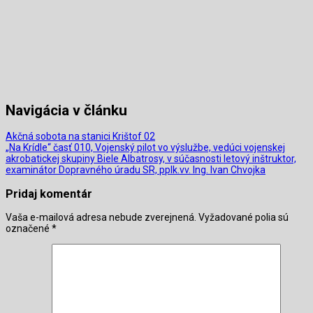
Navigácia v článku
Akčná sobota na stanici Krištof 02
„Na Krídle“ časť 010, Vojenský pilot vo výslužbe, vedúci vojenskej
akrobatickej skupiny Biele Albatrosy, v súčasnosti letový inštruktor,
examinátor Dopravného úradu SR, pplk.vv. Ing. Ivan Chvojka
Pridaj komentár
Vaša e-mailová adresa nebude zverejnená.
Vyžadované polia sú
označené
*