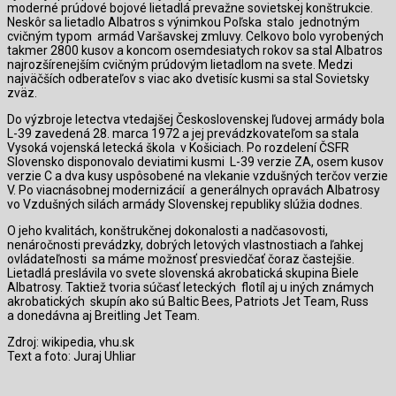
moderné prúdové bojové lietadlá prevažne sovietskej konštrukcie.
Neskôr sa lietadlo Albatros s výnimkou Poľska stalo jednotným
cvičným typom armád Varšavskej zmluvy. Celkovo bolo vyrobených
takmer 2800 kusov a koncom osemdesiatych rokov sa stal Albatros
najrozšírenejším cvičným prúdovým lietadlom na svete. Medzi
najväčších odberateľov s viac ako dvetisíc kusmi sa stal Sovietsky
zväz.
Do výzbroje letectva vtedajšej Československej ľudovej armády bola
L-39 zavedená 28. marca 1972 a jej prevádzkovateľom sa stala
Vysoká vojenská letecká škola v Košiciach. Po rozdelení ČSFR
Slovensko disponovalo deviatimi kusmi L-39 verzie ZA, osem kusov
verzie C a dva kusy uspôsobené na vlekanie vzdušných terčov verzie
V. Po viacnásobnej modernizácií a generálnych opravách Albatrosy
vo Vzdušných silách armády Slovenskej republiky slúžia dodnes.
O jeho kvalitách, konštrukčnej dokonalosti a nadčasovosti,
nenáročnosti prevádzky, dobrých letových vlastnostiach a ľahkej
ovládateľnosti sa máme možnosť presviedčať čoraz častejšie.
Lietadlá preslávila vo svete slovenská akrobatická skupina Biele
Albatrosy. Taktiež tvoria súčasť leteckých flotíl aj u iných známych
akrobatických skupín ako sú Baltic Bees, Patriots Jet Team, Russ
a donedávna aj Breitling Jet Team.
Zdroj: wikipedia, vhu.sk
Text a foto: Juraj Uhliar