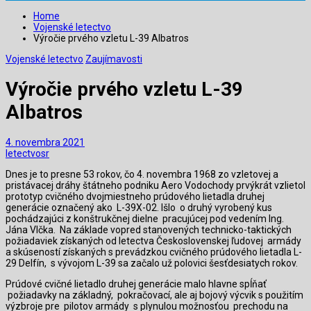
Home
Vojenské letectvo
Výročie prvého vzletu L-39 Albatros
Vojenské letectvo
Zaujímavosti
Výročie prvého vzletu L-39
Albatros
4. novembra 2021
letectvosr
Dnes je to presne 53 rokov, čo 4. novembra 1968 zo vzletovej a
pristávacej dráhy štátneho podniku Aero Vodochody prvýkrát vzlietol
prototyp cvičného dvojmiestneho prúdového lietadla druhej
generácie označený ako L-39X-02. Išlo o druhý vyrobený kus
pochádzajúci z konštrukčnej dielne pracujúcej pod vedením Ing.
Jána Vlčka. Na základe vopred stanovených technicko-taktických
požiadaviek získaných od letectva Československej ľudovej armády
a skúseností získaných s prevádzkou cvičného prúdového lietadla L-
29 Delfín, s vývojom L-39 sa začalo už polovici šesťdesiatych rokov.
Prúdové cvičné lietadlo druhej generácie malo hlavne spĺňať
požiadavky na základný, pokračovací, ale aj bojový výcvik s použitím
výzbroje pre pilotov armády s plynulou možnosťou prechodu na