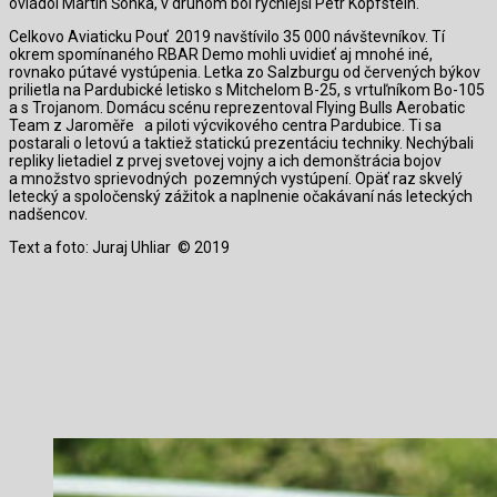
ovládol Martin Šonka, v druhom bol rýchlejší Petr Kopfstein.
Celkovo Aviaticku Pouť
2019 navštívilo 35 000 návštevníkov. Tí
okrem spomínaného RBAR Demo mohli uvidieť aj mnohé iné,
rovnako pútavé vystúpenia. Letka zo Salzburgu od červených býkov
prilietla na Pardubické letisko s Mitchelom B-25, s vrtuľníkom Bo-105
a s Trojanom. Domácu scénu reprezentoval Flying Bulls Aerobatic
Team z Jaroměře
a piloti výcvikového centra Pardubice. Ti sa
postarali o letovú a taktiež statickú prezentáciu techniky. Nechýbali
repliky lietadiel z prvej svetovej vojny a ich demonštrácia bojov
a množstvo sprievodných
pozemných vystúpení. Opäť raz skvelý
letecký a spoločenský zážitok a naplnenie očakávaní nás leteckých
nadšencov.
Text a foto: Juraj Uhliar
© 2019