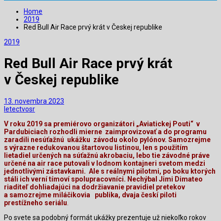
Home
2019
Red Bull Air Race prvý krát v Českej republike
2019
Red Bull Air Race prvý krát
v Českej republike
13. novembra 2023
letectvosr
V roku 2019 sa premiérovo organizátori „Aviatickej Pouti“
v
Pardubiciach rozhodli mierne
zaimprovizovať a do programu
zaradili nesúťažnú
ukážku
závodu okolo pylónov. Samozrejme
s výrazne redukovanou štartovou listinou, len s použitím
lietadiel určených na súťažnú akrobaciu, lebo tie závodné práve
určené na air race putovali v lodnom kontajneri svetom medzi
jednotlivými zástavkami.
Ale s reálnymi pilotmi, po boku ktorých
stáli ich verní tímoví spolupracovníci. Nechýbal Jimi Dimateo
riaditeľ dohliadajúci na dodržiavanie pravidiel pretekov
a samozrejme miláčikovia
publika, dvaja českí piloti
prestížneho seriálu
.
Po svete sa podobný formát ukážky prezentuje už niekoľko rokov