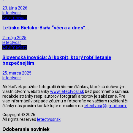
23. júna 2026
letectvosr
Zaujímavosti
Letisko Bielsko-Biała “včera a dnes”…
2. mája 2025
letectvosr
Zaujímavosti
Slovenská inovácia: AI kokpit, ktorý robí lietanie
bezpečnejším
25. marca 2025
letectvosr
Akékoľvek použitie fotografií či šírenie článkov, ktoré sú duševným
vlastníctvom webstránky
www.letectvosr.sk
bez písomného súhlasu
redakcie stránky resp. autorov fotografií a textov je zakázané. Pre
viac informácií v prípade záujmu o fotografie vo väčšom rozlíšení či
články nás prosím kontaktujte e-mailom na
letectvosr@gmail.com.
Copyright © 2026
All rights reserved
letectvosr.sk
Odoberanie noviniek