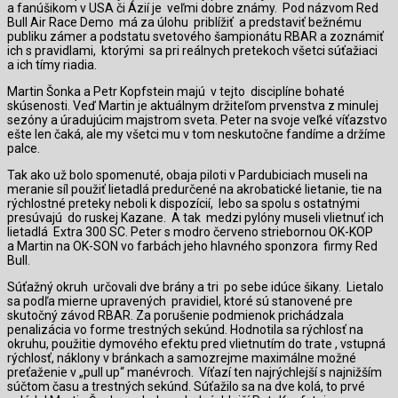
a fanúšikom v USA či Ázií je
veľmi dobre známy.
Pod názvom Red
Bull Air Race Demo
má za úlohu
priblížiť
a predstaviť bežnému
publiku zámer a podstatu svetového šampionátu RBAR a zoznámiť
ich s pravidlami,
ktorými
sa pri reálnych pretekoch všetci súťažiaci
a ich tímy riadia.
Martin Šonka a Petr Kopfstein majú
v tejto
disciplíne bohaté
skúsenosti. Veď Martin je aktuálnym držiteľom prvenstva z minulej
sezóny a úradujúcim majstrom sveta. Peter na svoje veľké víťazstvo
ešte len čaká, ale my všetci mu v tom neskutočne fandíme a držíme
palce.
Tak ako už bolo spomenuté, obaja piloti v Pardubiciach museli na
meranie síl použiť lietadlá predurčené na akrobatické lietanie, tie na
rýchlostné preteky neboli k dispozícií,
lebo sa spolu s ostatnými
presúvajú
do ruskej Kazane.
A tak
medzi pylóny museli vlietnuť ich
lietadlá Extra 300 SC. Peter s modro červeno striebornou OK-KOP
a Martin na OK-SON vo farbách jeho hlavného sponzora
firmy Red
Bull.
Súťažný okruh
určovali dve brány a tri
po sebe idúce šikany.
Lietalo
sa podľa mierne upravených
pravidiel, ktoré sú stanovené pre
skutočný závod RBAR. Za porušenie podmienok prichádzala
penalizácia vo forme trestných sekúnd. Hodnotila sa rýchlosť na
okruhu, použitie dymového efektu pred vlietnutím do trate , vstupná
rýchlosť, náklony v bránkach a samozrejme maximálne možné
preťaženie v „pull up“ manévroch.
Víťazí ten najrýchlejší s najnižším
súčtom času a trestných sekúnd. Súťažilo sa na dve kolá, to prvé