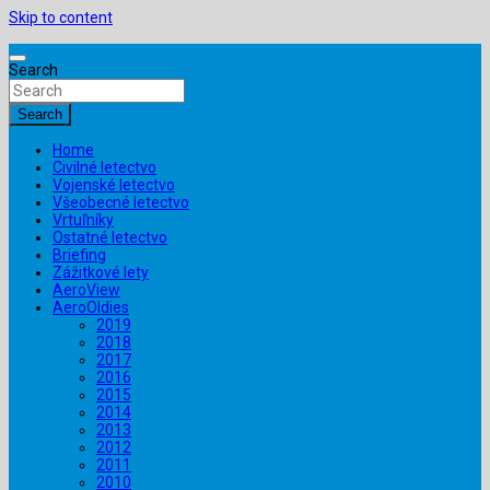
Skip to content
Search
Search
Home
Civilné letectvo
Vojenské letectvo
Všeobecné letectvo
Vrtuľníky
Ostatné letectvo
Briefing
Zážitkové lety
AeroView
AeroOldies
2019
2018
2017
2016
2015
2014
2013
2012
2011
2010