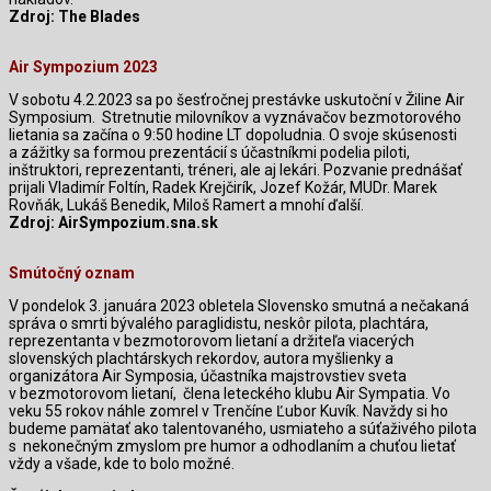
Zdroj: The Blades
Air Sympozium 2023
V sobotu 4.2.2023 sa po šesťročnej prestávke uskutoční v Žiline Air
Symposium.
Stretnutie milovníkov a vyznávačov bezmotorového
lietania sa začína o 9:50 hodine LT dopoludnia. O svoje skúsenosti
a zážitky sa formou prezentácií s účastníkmi podelia piloti,
inštruktori, reprezentanti, tréneri, ale aj lekári. Pozvanie prednášať
prijali Vladimír Foltín, Radek Krejčirík, Jozef Kožár, MUDr. Marek
Rovňák, Lukáš Benedik, Miloš Ramert a mnohí ďalší.
Zdroj: AirSympozium.sna.sk
Smútočný oznam
V pondelok 3. januára 2023 obletela Slovensko smutná a nečakaná
správa o smrti bývalého paraglidistu, neskôr pilota, plachtára,
reprezentanta v bezmotorovom lietaní a držiteľa viacerých
slovenských plachtárskych rekordov, autora myšlienky a
organizátora Air Symposia, účastníka majstrovstiev sveta
v bezmotorovom lietaní,
člena leteckého klubu Air Sympatia. Vo
veku 55 rokov náhle zomrel v Trenčíne Ľubor Kuvík. Navždy si ho
budeme pamätať ako talentovaného, usmiateho a súťaživého pilota
s nekonečným zmyslom pre humor a odhodlaním a chuťou lietať
vždy a všade, kde to bolo možné.