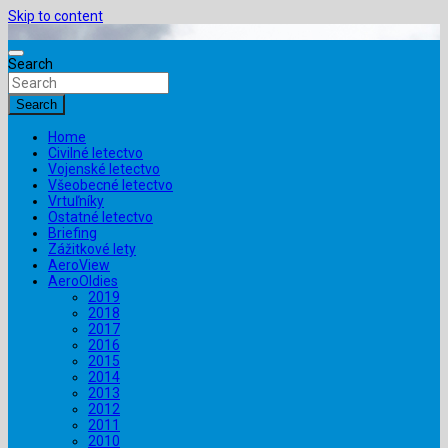
Skip to content
Search
Search
Home
Civilné letectvo
Vojenské letectvo
Všeobecné letectvo
Vrtuľníky
Ostatné letectvo
Briefing
Zážitkové lety
AeroView
AeroOldies
2019
2018
2017
2016
2015
2014
2013
2012
2011
2010