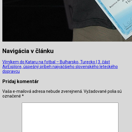
Navigácia v článku
Vírníkem do Kataru na fotbal – Bulharsko, Turecko | 3. část
AirExplore, úspešný príbeh najväčšieho slovenského leteckého
dopravcu
Pridaj komentár
Vaša e-mailová adresa nebude zverejnená.
Vyžadované polia sú
označené
*