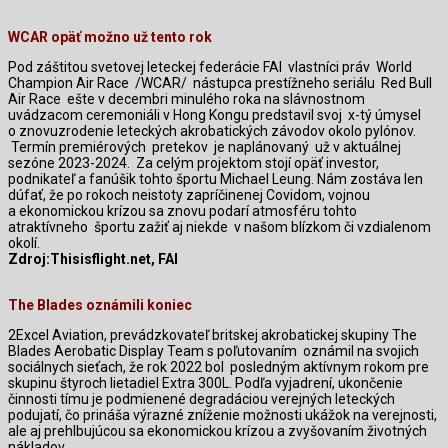
WCAR opäť možno už tento rok
Pod záštitou svetovej leteckej federácie FAI
vlastníci práv
World
Champion Air Race
/WCAR/
nástupca prestížneho seriálu
Red Bull
Air Race
ešte v decembri minulého roka na slávnostnom
uvádzacom ceremoniáli v Hong Kongu predstavil svoj
x-tý úmysel
o znovuzrodenie leteckých akrobatických závodov okolo pylónov.
Termín premiérových
pretekov
je naplánovaný
už v aktuálnej
sezóne 2023-2024.
Za celým projektom stojí opäť investor,
podnikateľ a fanúšik tohto športu Michael Leung. Nám zostáva len
dúfať, že po rokoch neistoty zapríčinenej Covidom, vojnou
a ekonomickou krízou sa znovu podarí atmosféru tohto
atraktívneho
športu zažiť aj niekde
v našom blízkom či vzdialenom
okolí.
Zdroj:Thisisflight.net, FAI
The Blades oznámili koniec
2Excel Aviation, prevádzkovateľ britskej akrobatickej skupiny The
Blades Aerobatic Display Team s poľutovaním
oznámil na svojich
sociálnych sieťach, že rok 2022 bol
posledným aktívnym rokom pre
skupinu štyroch lietadiel Extra 300L. Podľa vyjadrení, ukončenie
činnosti tímu je podmienené degradáciou verejných leteckých
podujatí, čo prináša výrazné zníženie možnosti ukážok na verejnosti,
ale aj prehlbujúcou sa ekonomickou krízou a zvyšovaním životných
nákladov.