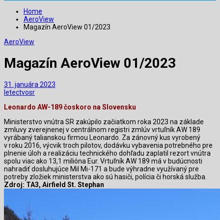
Home
AeroView
Magazín AeroView 01/2023
AeroView
Magazín AeroView 01/2023
31. januára 2023
letectvosr
Leonardo AW-189 čoskoro na Slovensku
Ministerstvo vnútra SR zakúpilo začiatkom roka 2023 na základe
zmluvy zverejnenej v centrálnom registri zmlúv vrtuľník AW 189
vyrábaný talianskou firmou Leonardo. Za zánovný kus vyrobený
v roku 2016, výcvik troch pilotov, dodávku vybavenia potrebného pre
plnenie úloh a realizáciu technického dohľadu zaplatil rezort vnútra
spolu viac ako 13,1 milióna Eur. Vrtuľník AW 189 má v budúcnosti
nahradiť dosluhujúce Mil Mi-171 a bude výhradne využívaný pre
potreby zložiek ministerstva ako sú hasiči, polícia či horská služba.
Zdroj: TA3, Airfield St. Stephan