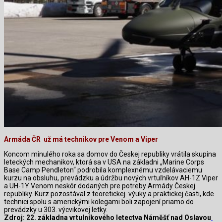
Armáda ČR
už má technikov pre Venom a Viper
Koncom minulého roka sa domov do Českej republiky vrátila skupina
leteckých mechanikov, ktorá sa v USA na základni „Marine Corps
Base Camp Pendleton“ podrobila komplexnému vzdelávaciemu
kurzu na obsluhu, prevádzku a údržbu nových vrtuľníkov AH-1Z Viper
a UH-1Y Venom neskôr dodaných pre potreby Armády Českej
republiky. Kurz pozostával z teoretickej
výuky a praktickej časti, kde
technici spolu s americkými kolegami boli zapojení priamo do
prevádzky u 303. výcvikovej letky.
Zdroj:
22. základna vrtulníkového letectva Náměšť nad Oslavou