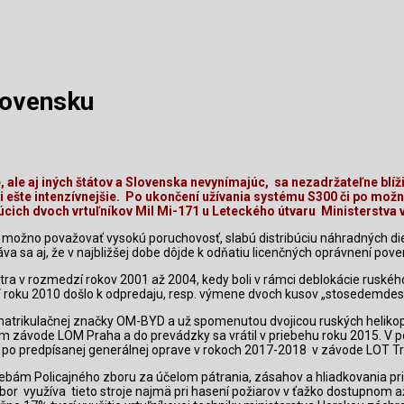
lovensku
, ale aj iných štátov a Slovenska nevynímajúc,
sa
nezadržateľne blíži
ešte intenzívnejšie.
Po ukončení užívania systému S300 či po možn
júcich dvoch vrtuľníkov Mil Mi-171 u Leteckého útvaru
Ministerstva 
možno považovať vysokú poruchovosť, slabú distribúciu náhradných die
va sa aj, že v najbližšej dobe dôjde k odňatiu licenčných oprávnení po
tra
v rozmedzí rokov 2001 až 2004, kedy boli v rámci deblokácie ruské
 roku 2010 došlo k odpredaju, resp. výmene dvoch kusov „stosedemdes
trikulačnej značky OM-BYD a už spomenutou dvojicou ruských helikopté
 závode LOM Praha a do prevádzky sa vrátil v priebehu roku 2015. V 
po predpísanej generálnej oprave v rokoch 2017-2018
v závode LOT Tre
ebám Policajného zboru za účelom pátrania, zásahov a hliadkovania pri
bor
využíva
tieto stroje najmä pri hasení požiarov v ťažko dostupnom