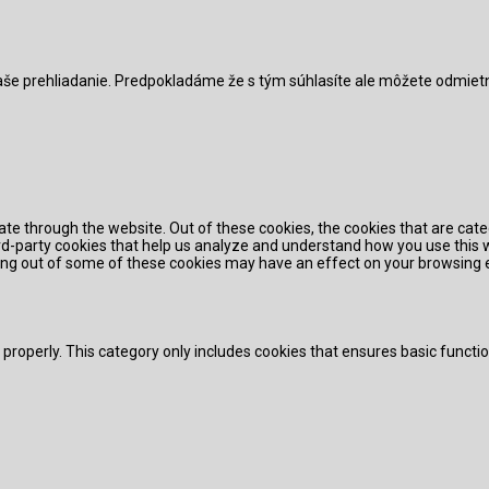
vaše prehliadanie. Predpokladáme že s tým súhlasíte ale môžete odmiet
te through the website. Out of these cookies, the cookies that are cat
hird-party cookies that help us analyze and understand how you use this 
pting out of some of these cookies may have an effect on your browsing 
 properly. This category only includes cookies that ensures basic functi
function and is used specifically to collect user personal data via ana
e cookies on your website.