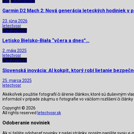
Top
Zaujímavosti
Garmin D2 Mach 2: Nová generácia leteckých hodiniek v p
23. júna 2026
letectvosr
Zaujímavosti
Letisko Bielsko-Biała “včera a dnes”…
2. mája 2025
letectvosr
Zaujímavosti
Slovenská inovácia: AI kokpit, ktorý robí lietanie bezpeč
25. marca 2025
letectvosr
Akékoľvek použitie fotografií či šírenie článkov, ktoré sú duševným v
informácií v prípade záujmu o fotografie vo väčšom rozlíšení či člán
Copyright © 2026
All rights reserved
letectvosr.sk
Odoberanie noviniek
Ak si želáte odoberať novinky z našej stránky, prosím napíšte svoju e