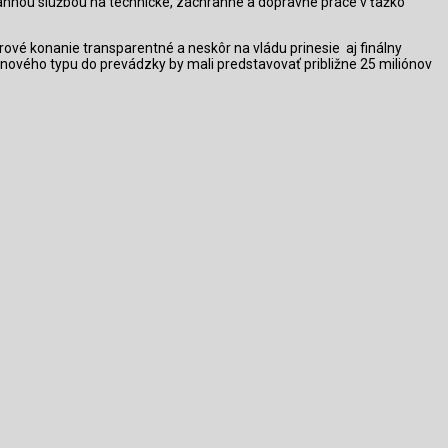
rannou službou
na technické, záchranné a dopravné práce v ťažko
rové konanie transparentné a neskôr na vládu prinesie
aj finálny
e nového typu do prevádzky
by mali predstavovať približne 25 miliónov