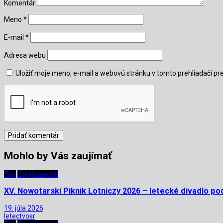
Komentár
Meno
*
E-mail
*
Adresa webu
Uložiť moje meno, e-mail a webovú stránku v tomto prehliadači p
Mohlo by Vás zaujímať
Top
Zaujímavosti
XV. Nowotarski Piknik Lotniczy 2026 – letecké divadlo po
19. júla 2026
letectvosr