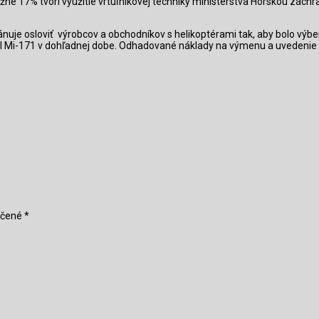
ližne 17% tvorí využitie vrtuľníkovej techniky ministerstva Horskou zách
ánuje osloviť
výrobcov a obchodníkov s helikoptérami tak, aby bolo výbe
 Mil Mi-171 v dohľadnej dobe. Odhadované náklady na výmenu a uvedeni
ačené
*