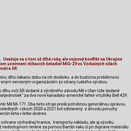
.
Uvažuje sa o tom už dlhé roky, ale vojnový konflikt na Ukrajine
om uzemnení stíhacích lietadiel MiG-29 vo Vzdušných silách
vnútra SR.
lov, dlhú čakaciu dobu na ich dodávku
a do budúcna problémovú
vereným servisným organizáciám zo strany ruského výrobcu.
ho dlhu voči SR dodané z výrobného závodu Mil v Ulan-Ude dodané
iatjednotiek“ za dva nové kanadsko-americké
ľahké vrtuľníky Bell 429.
r Mil Mi-171. Oba tieto stroje prešli potrebnou generálnou opravou.
posledných
rokoch 2020 a 2021
bol odstavený
z dôvodu poruchy
nčín lieta v letke dodnes.
 ochrane východnej hranice,
transportu nákladu, ale aj výcviku
 až nedostupnom teréne za pomoci Bambi vaku či pri doprave materiálu