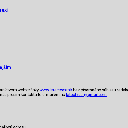
raxi
nejším
lastníctvom webstránky
www.letectvosr.sk
bez písomného súhlasu redakcie
ky nás prosím kontaktujte e-mailom na
letectvosr@gmail.com.
-mailovú adresu