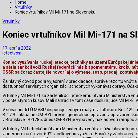
Home
Vrtuľníky
Koniec vrtuľníkov Mil Mi-171 na Slovensku
Vrtuľníky
Koniec vrtuľníkov Mil Mi-171 na S
17. apríla 2022
letectvosr
Koniec využívania ruskej leteckej techniky na území
Európskej únie
a séria sankcií voči Ruskej federácií
nás k spomenutému kroku núti 
OSSR
sa čoraz častejšie hovorí aj o výmene, resp. predaji zostáva
Za hlavný dôvod podľa vyjadrení v predkladacej správe rezortu vnútra
dostupnosť servisných organizácií schopných vykonávať opravy. Očaká
Vrtuľníky Mil Mi-171 sa začlenili do Leteckému útvaru Ministerstva vnú
v počte štyroch kusov.
Mali nahradiť v tom čase
dosluhujúce
Mil Mi-8.
V
V súčasnosti LÚ MVSR disponuje jedným malým vrtuľníkom Bell 429 ima
B-1770, aktuálne OM-BYU prešiel generálnou opravou v opravárenskom
v Bratislave.
B-1786, dnes OM-BYH je vybavený nákladovou rampou a
Vrtuľníky Mil Leteckého útvaru Ministerstva vnútra slúžia hlavne
k
potr
v priemere na úrovni
60% z celkového využitia.
Hasičský záchranný
z