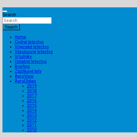
Search
Search
Home
Civilné letectvo
Vojenské letectvo
Všeobecné letectvo
Vrtuľníky
Ostatné letectvo
Briefing
Zážitkové lety
AeroView
AeroOldies
2019
2018
2017
2016
2015
2014
2013
2012
2011
2010