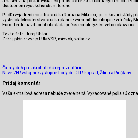
a hasičov na požiaroviská, čo predstavuje 20% nalietaných hodín.
Prib
dostupnom vysokohorskom teréne.
Podľa vyjadrení ministra vnútra Romana Mikulca,
po rokovaní vlády pl
výsledok. Ministerstvo vnútra plánuje vymeniť dosluhujúce vrtuľníky
Euro. Tento návrh odobrila vláda počas minulotýždňového rokovania.
Text a foto: Juraj Uhliar
Zdroj: plán rozvoja LUMVSR, minv.sk, valka.cz
Čierny deň pre akrobatickú reprezentáciu
Nové VFR vstupno/výstupné body do CTR Poprad, Žilina a Piešťany
Pridaj komentár
Vaša e-mailová adresa nebude zverejnená.
Vyžadované polia sú ozn