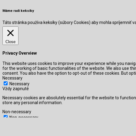
Máme radi keksíky
Táto stránka používa keksíky (súbory Cookies) aby mohla spríjemniť 
Close
Privacy Overview
This website uses cookies to improve your experience while you naviga
for the working of basic functionalities of the website. We also use t
consent. You also have the option to opt-out of these cookies. But o
Necessary
Necessary
Vždy zapnuté
Necessary cookies are absolutely essential for the website to function
store any personal information.
Non-necessary
Non-necessary
Any cookies that may not be particularly necessary for the website to 
cookies. It is mandatory to procure user consent prior to running thes