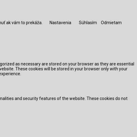
nuť ak vám to prekáža.
Nastavenia
Súhlasím
Odmietam
egorized as necessary are stored on your browser as they are essential
website. These cookies will be stored in your browser only with your
experience.
onalities and security features of the website. These cookies do not
lytics, ads, other embedded contents are termed as non-necessary