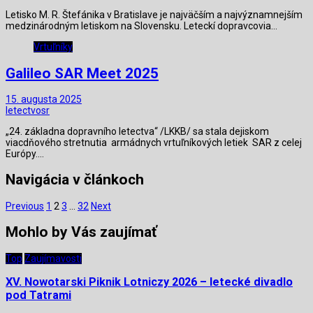
Letisko M. R. Štefánika v Bratislave je najväčším a najvýznamnejším
medzinárodným letiskom na Slovensku. Leteckí dopravcovia…
Vrtuľníky
Galileo SAR Meet 2025
15. augusta 2025
letectvosr
„24. základna dopravního letectva“ /LKKB/ sa stala dejiskom
viacdňového stretnutia armádnych vrtuľníkových letiek SAR z celej
Európy.…
Navigácia v článkoch
Previous
1
2
3
…
32
Next
Mohlo by Vás zaujímať
Top
Zaujímavosti
XV. Nowotarski Piknik Lotniczy 2026 – letecké divadlo
pod Tatrami