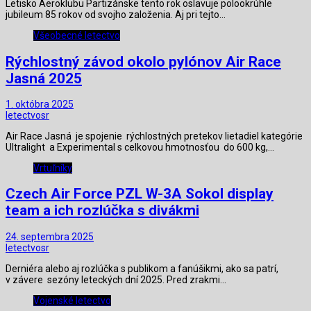
Letisko Aeroklubu Partizánske tento rok oslavuje polookrúhle
jubileum 85 rokov od svojho založenia. Aj pri tejto…
Všeobecné letectvo
Rýchlostný závod okolo pylónov Air Race
Jasná 2025
1. októbra 2025
letectvosr
Air Race Jasná je spojenie rýchlostných pretekov lietadiel kategórie
Ultralight a Experimental s celkovou hmotnosťou do 600 kg,…
Vrtuľníky
Czech Air Force PZL W-3A Sokol display
team a ich rozlúčka s divákmi
24. septembra 2025
letectvosr
Derniéra alebo aj rozlúčka s publikom a fanúšikmi, ako sa patrí,
v závere sezóny leteckých dní 2025. Pred zrakmi…
Vojenské letectvo