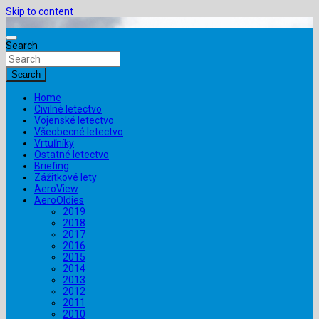
Skip to content
Search
Search
Home
Civilné letectvo
Vojenské letectvo
Všeobecné letectvo
Vrtuľníky
Ostatné letectvo
Briefing
Zážitkové lety
AeroView
AeroOldies
2019
2018
2017
2016
2015
2014
2013
2012
2011
2010