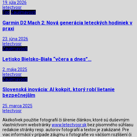
19. júla 2026
letectvosr
Top
Zaujímavosti
Garmin D2 Mach 2: Nová generácia leteckých hodiniek v
praxi
23. júna 2026
letectvosr
Zaujímavosti
Letisko Bielsko-Biała “včera a dnes”…
2. mája 2025
letectvosr
Zaujímavosti
Slovenská inovácia: AI kokpit, ktorý robí lietanie
bezpečnejším
25. marca 2025
letectvosr
Akékoľvek použitie fotografií či šírenie článkov, ktoré sú duševným
vlastníctvom webstránky
www.letectvosr.sk
bez písomného súhlasu
redakcie stránky resp. autorov fotografií a textov je zakázané. Pre
viac informácií v prípade záujmu o fotografie vo väčšom rozlíšení či