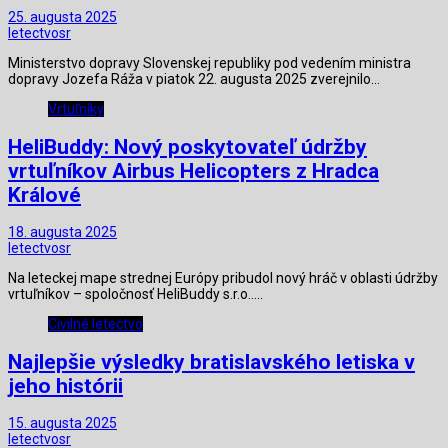
25. augusta 2025
letectvosr
Ministerstvo dopravy Slovenskej republiky pod vedením ministra
dopravy Jozefa Ráža v piatok 22. augusta 2025 zverejnilo…
Vrtuľníky
HeliBuddy: Nový poskytovateľ údržby
vrtuľníkov Airbus Helicopters z Hradca
Králové
18. augusta 2025
letectvosr
Na leteckej mape strednej Európy pribudol nový hráč v oblasti údržby
vrtuľníkov – spoločnosť HeliBuddy s.r.o..…
Civilné letectvo
Najlepšie výsledky bratislavského letiska v
jeho histórii
15. augusta 2025
letectvosr