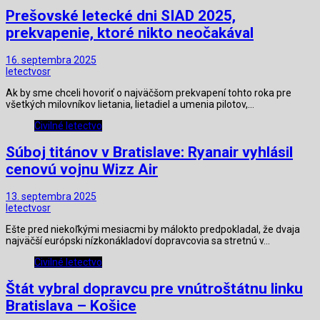
Prešovské letecké dni SIAD 2025,
prekvapenie, ktoré nikto neočakával
16. septembra 2025
letectvosr
Ak by sme chceli hovoriť o najväčšom prekvapení tohto roka pre
všetkých milovníkov lietania, lietadiel a umenia pilotov,…
Civilné letectvo
Súboj titánov v Bratislave: Ryanair vyhlásil
cenovú vojnu Wizz Air
13. septembra 2025
letectvosr
Ešte pred niekoľkými mesiacmi by málokto predpokladal, že dvaja
najväčší európski nízkonákladoví dopravcovia sa stretnú v…
Civilné letectvo
Štát vybral dopravcu pre vnútroštátnu linku
Bratislava – Košice