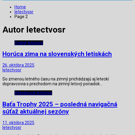
Home
letectvosr
Page 2
Autor
letectvosr
Civilné letectvo
Horúca zima na slovenských letiskách
26. októbra 2025
letectvosr
So zmenou letného času na zimný prichádzajú aj leteckí
dopravcovia s prechodom na zimný letový poriadok…
Všeobecné letectvo
Baťa Trophy 2025 – posledná navigačná
súťaž aktuálnej sezóny
11. októbra 2025
letectvosr