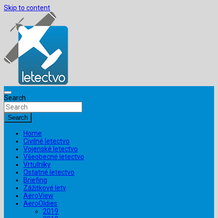
Skip to content
Search
Search
Home
Civilné letectvo
Vojenské letectvo
Všeobecné letectvo
Vrtuľníky
Ostatné letectvo
Briefing
Zážitkové lety
AeroView
AeroOldies
2019