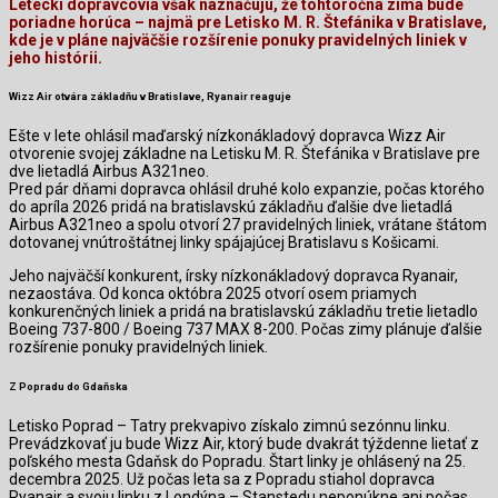
Leteckí dopravcovia však naznačujú, že tohtoročná zima bude
poriadne horúca – najmä pre Letisko M. R. Štefánika v Bratislave,
kde je v pláne najväčšie rozšírenie ponuky pravidelných liniek v
jeho histórii.
Wizz Air otvára základňu v Bratislave, Ryanair reaguje
Ešte v lete ohlásil maďarský nízkonákladový dopravca Wizz Air
otvorenie svojej základne na Letisku M. R. Štefánika v Bratislave pre
dve lietadlá Airbus A321neo.
Pred pár dňami dopravca ohlásil druhé kolo expanzie, počas ktorého
do apríla 2026 pridá na bratislavskú základňu ďalšie dve lietadlá
Airbus A321neo a spolu otvorí 27 pravidelných liniek, vrátane štátom
dotovanej vnútroštátnej linky spájajúcej Bratislavu s Košicami.
Jeho najväčší konkurent, írsky nízkonákladový dopravca Ryanair,
nezaostáva. Od konca októbra 2025 otvorí osem priamych
konkurenčných liniek a pridá na bratislavskú základňu tretie lietadlo
Boeing 737-800 / Boeing 737 MAX 8-200. Počas zimy plánuje ďalšie
rozšírenie ponuky pravidelných liniek.
Z Popradu do Gdaňska
Letisko Poprad – Tatry prekvapivo získalo zimnú sezónnu linku.
Prevádzkovať ju bude Wizz Air, ktorý bude dvakrát týždenne lietať z
poľského mesta Gdaňsk do Popradu. Štart linky je ohlásený na 25.
decembra 2025. Už počas leta sa z Popradu stiahol dopravca
Ryanair a svoju linku z Londýna – Stanstedu neponúkne ani počas