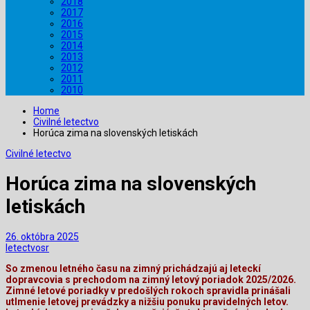
2018
2017
2016
2015
2014
2013
2012
2011
2010
Home
Civilné letectvo
Horúca zima na slovenských letiskách
Civilné letectvo
Horúca zima na slovenských
letiskách
26. októbra 2025
letectvosr
So zmenou letného času na zimný prichádzajú aj leteckí
dopravcovia s prechodom na zimný letový poriadok 2025/2026.
Zimné letové poriadky v predošlých rokoch spravidla prinášali
utlmenie letovej prevádzky a nižšiu ponuku pravidelných letov.