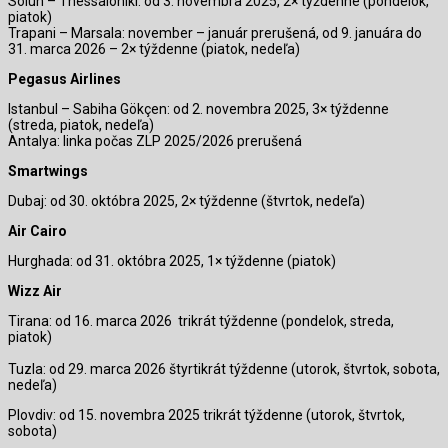
Solún – Thessaloniki: od 3. novembra 2025, 2× týždenne (pondelok,
piatok)
Trapani – Marsala: november – január prerušená, od 9. januára do
31. marca 2026 – 2× týždenne (piatok, nedeľa)
Pegasus Airlines
Istanbul – Sabiha Gökçen: od 2. novembra 2025, 3× týždenne
(streda, piatok, nedeľa)
Antalya: linka počas ZLP 2025/2026 prerušená
Smartwings
Dubaj: od 30. októbra 2025, 2× týždenne (štvrtok, nedeľa)
Air Cairo
Hurghada: od 31. októbra 2025, 1× týždenne (piatok)
Wizz Air
Tirana: od 16. marca 2026
trikrát týždenne (pondelok, streda,
piatok)
Tuzla: od 29. marca 2026 štyrtikrát týždenne (utorok, štvrtok, sobota,
nedeľa)
Plovdiv: od 15. novembra 2025 trikrát týždenne (utorok, štvrtok,
sobota)