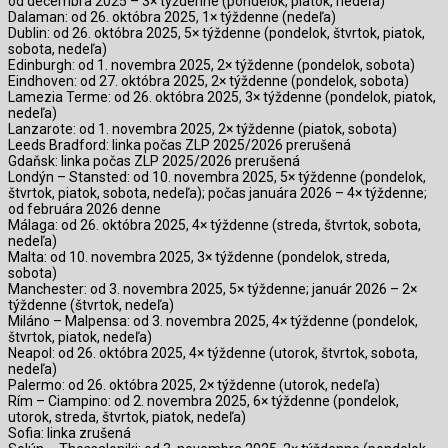
od decembra 2025 – 3× týždenne (pondelok, piatok, nedeľa)
Dalaman: od 26. októbra 2025, 1× týždenne (nedeľa)
Dublin: od 26. októbra 2025, 5× týždenne (pondelok, štvrtok, piatok,
sobota, nedeľa)
Edinburgh: od 1. novembra 2025, 2× týždenne (pondelok, sobota)
Eindhoven: od 27. októbra 2025, 2× týždenne (pondelok, sobota)
Lamezia Terme: od 26. októbra 2025, 3× týždenne (pondelok, piatok,
nedeľa)
Lanzarote: od 1. novembra 2025, 2× týždenne (piatok, sobota)
Leeds Bradford: linka počas ZLP 2025/2026 prerušená
Gdaňsk: linka počas ZLP 2025/2026 prerušená
Londýn – Stansted: od 10. novembra 2025, 5× týždenne (pondelok,
štvrtok, piatok, sobota, nedeľa); počas januára 2026 – 4× týždenne;
od februára 2026 denne
Málaga: od 26. októbra 2025, 4× týždenne (streda, štvrtok, sobota,
nedeľa)
Malta: od 10. novembra 2025, 3× týždenne (pondelok, streda,
sobota)
Manchester: od 3. novembra 2025, 5× týždenne; január 2026 – 2×
týždenne (štvrtok, nedeľa)
Miláno – Malpensa: od 3. novembra 2025, 4× týždenne (pondelok,
štvrtok, piatok, nedeľa)
Neapol: od 26. októbra 2025, 4× týždenne (utorok, štvrtok, sobota,
nedeľa)
Palermo: od 26. októbra 2025, 2× týždenne (utorok, nedeľa)
Rím – Ciampino: od 2. novembra 2025, 6× týždenne (pondelok,
utorok, streda, štvrtok, piatok, nedeľa)
Sofia: linka zrušená