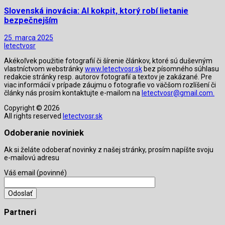
Slovenská inovácia: AI kokpit, ktorý robí lietanie
bezpečnejším
25. marca 2025
letectvosr
Akékoľvek použitie fotografií či šírenie článkov, ktoré sú duševným
vlastníctvom webstránky
www.letectvosr.sk
bez písomného súhlasu
redakcie stránky resp. autorov fotografií a textov je zakázané. Pre
viac informácií v prípade záujmu o fotografie vo väčšom rozlíšení či
články nás prosím kontaktujte e-mailom na
letectvosr@gmail.com.
Copyright © 2026
All rights reserved
letectvosr.sk
Odoberanie noviniek
Ak si želáte odoberať novinky z našej stránky, prosím napíšte svoju
e-mailovú adresu
Váš email (povinné)
Partneri