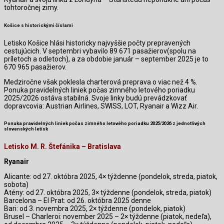
tohtoročnej zimy.
Košice s historickými číslami
Letisko Košice hlási historicky najvyššie počty prepravených
cestujúcich. V septembri vybavilo 89 671 pasažierov(spolu na
príletoch a odletoch), a za obdobie január – september 2025 je to
670 965 pasažierov.
Medziročne však poklesla charterová preprava o viac než 4 %.
Ponuka pravidelných liniek počas zimného letového poriadku
2025/2026 ostáva stabilná. Svoje linky budú prevádzkovať
dopravcovia: Austrian Airlines, SWISS, LOT, Ryanair a Wizz Air.
Ponuka pravidelných liniek počas zimného letového poriadku 2025/2026 z jednotlivých
slovenských letísk
Letisko M. R. Štefánika – Bratislava
Ryanair
Alicante: od 27. októbra 2025, 4× týždenne (pondelok, streda, piatok,
sobota)
Atény: od 27. októbra 2025, 3× týždenne (pondelok, streda, piatok)
Barcelona – El Prat: od 26. októbra 2025 denne
Bari: od 3. novembra 2025, 2× týždenne (pondelok, piatok)
Brusel – Charleroi: november 2025 – 2× týždenne (piatok, nedeľa),