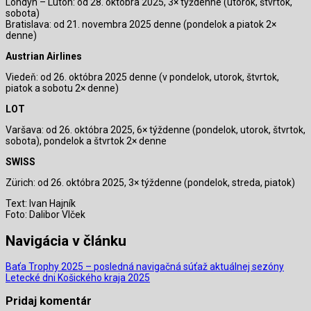
Londýn – Luton: od 28. októbra 2025, 3× týždenne (utorok, štvrtok,
sobota)
Bratislava: od 21. novembra 2025 denne (pondelok a piatok 2×
denne)
Austrian Airlines
Viedeň: od 26. októbra 2025 denne (v pondelok, utorok, štvrtok,
piatok a sobotu 2× denne)
LOT
Varšava: od 26. októbra 2025, 6× týždenne (pondelok, utorok, štvrtok,
sobota), pondelok a štvrtok 2× denne
SWISS
Zürich: od 26. októbra 2025, 3× týždenne (pondelok, streda, piatok)
Text: Ivan Hajník
Foto: Dalibor Vlček
Navigácia v článku
Baťa Trophy 2025 – posledná navigačná súťaž aktuálnej sezóny
Letecké dni Košického kraja 2025
Pridaj komentár