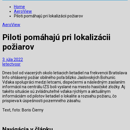
Home
AeroView
Piloti pomáhajú pri lokalizácii požiarov
AeroView
Piloti pomáhajú pri lokalizácii
požiarov
3. júla 2022
letectvosr
Dnes bol od viacerých okolo letiacich lietadiel na frekvencii Bratislava
Info ohlásený požiar obilného poľa blízko Jaslovských Bohuníc.
Vďaka spolupráci medzi letcami, dispečermi a následným zaslaním
informácií na centrálu IZS boli vyslané na miesto hasičské zložky. Aj
takéto situácie sú zvládnuteľné vďaka rýchlym a aktuálnym
informáciám od pilotov lietadiel o lokalite a rozsahu požiaru, čo
prispieva k úspešnosti pozemného zásahu.
Text, foto: Boris Čierny
Navigácia v článku