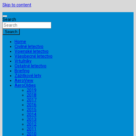
Skip to content
Search
Search
Home
Civilné letectvo
Vojenské letectvo
Všeobecné letectvo
Vrtuľníky
Ostatné letectvo
Briefing
Zážitkové lety
AeroView
AeroOldies
2019
2018
2017
2016
2015
2014
2013
2012
2011
2010