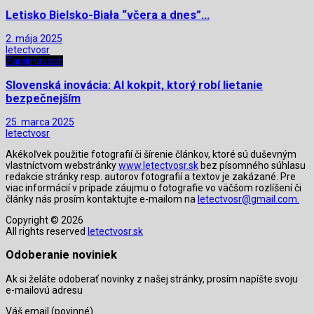
Letisko Bielsko-Biała “včera a dnes”…
2. mája 2025
letectvosr
Zaujímavosti
Slovenská inovácia: AI kokpit, ktorý robí lietanie
bezpečnejším
25. marca 2025
letectvosr
Akékoľvek použitie fotografií či šírenie článkov, ktoré sú duševným
vlastníctvom webstránky
www.letectvosr.sk
bez písomného súhlasu
redakcie stránky resp. autorov fotografií a textov je zakázané. Pre
viac informácií v prípade záujmu o fotografie vo väčšom rozlíšení či
články nás prosím kontaktujte e-mailom na
letectvosr@gmail.com.
Copyright © 2026
All rights reserved
letectvosr.sk
Odoberanie noviniek
Ak si želáte odoberať novinky z našej stránky, prosím napíšte svoju
e-mailovú adresu
Váš email (povinné)