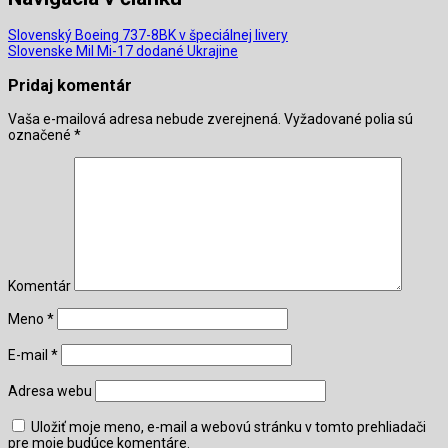
Slovenský Boeing 737-8BK v špeciálnej livery
Slovenske Mil Mi-17 dodané Ukrajine
Pridaj komentár
Vaša e-mailová adresa nebude zverejnená.
Vyžadované polia sú
označené
*
Komentár
Meno
*
E-mail
*
Adresa webu
Uložiť moje meno, e-mail a webovú stránku v tomto prehliadači
pre moje budúce komentáre.