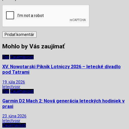
Mohlo by Vás zaujímať
Top
Zaujímavosti
XV. Nowotarski Piknik Lotniczy 2026 – letecké divadlo
pod Tatrami
19. júla 2026
letectvosr
Top
Zaujímavosti
Garmin D2 Mach 2: Nová generácia leteckých hodiniek v
praxi
23. júna 2026
letectvosr
Zaujímavosti