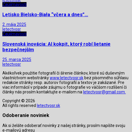
Zaujímavosti
Letisko Bielsko-Biała “včera a dnes”…
2. mája 2025
letectvosr
Zaujímavosti
Slovenská inovácia: AI kokpit, ktorý robí lietanie
bezpečnejším
25. marca 2025
letectvosr
Akékoľvek použitie fotografií či šírenie článkov, ktoré sú duševným
vlastníctvom webstránky
www.letectvosr.sk
bez písomného súhlasu
redakcie stránky resp. autorov fotografií a textov je zakázané. Pre
viac informácií v prípade záujmu o fotografie vo väčšom rozlíšení či
články nás prosím kontaktujte e-mailom na
letectvosr@gmail.com.
Copyright © 2026
All rights reserved
letectvosr.sk
Odoberanie noviniek
Ak si želáte odoberať novinky z našej stránky, prosím napíšte svoju
e-mailovú adresu