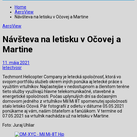
Home
AeroView
Návšteva na letisku v Očovej a Martine
AeroView
Návšteva na letisku v Očovej a
Martine
11. mája 2021
letectvosr
Techmont Helicopter Company je letecká spoločnosť, ktorá vo
svojom portfóliu služieb okrem iných ponúka aj letecké práce s
využitím vrtuľníkov. Najčastejšie v nedostupnom a členitom teréne
tieto služby využívajú hlavne telekomunikačné, stavebné a
energetické spoločnosti. Počas uplynulých dní sa dočasným
domovom jedného z vrtuľníkov Mil Mi 8T spomenutej spoločnosti
stalo letisko Očová. Pár fotografií z odletu v dátume 05.05.2021
ponúkame aj vám, našim čitateľom a fanúšikom. V termíne od
07.05.2021 sa vrtuľník nachádza už na letisku v Martine.
Foto: Juraj Uhliar