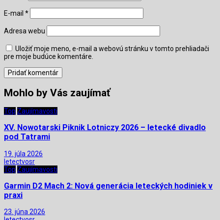
E-mail
*
Adresa webu
Uložiť moje meno, e-mail a webovú stránku v tomto prehliadači
pre moje budúce komentáre.
Mohlo by Vás zaujímať
Top
Zaujímavosti
XV. Nowotarski Piknik Lotniczy 2026 – letecké divadlo
pod Tatrami
19. júla 2026
letectvosr
Top
Zaujímavosti
Garmin D2 Mach 2: Nová generácia leteckých hodiniek v
praxi
23. júna 2026
letectvosr