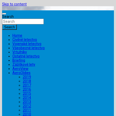
Skip to content
Search
Search
Home
Civilné letectvo
Vojenské letectvo
Všeobecné letectvo
Vrtuľníky
Ostatné letectvo
Briefing
Zážitkové lety
AeroView
AeroOldies
2019
2018
2017
2016
2015
2014
2013
2012
2011
2010