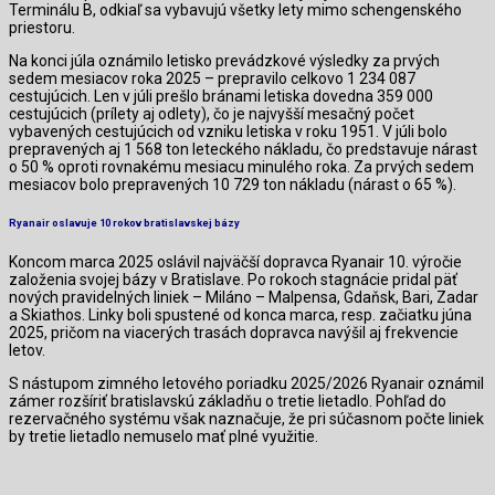
Terminálu B, odkiaľ sa vybavujú všetky lety mimo schengenského
priestoru.
Na konci júla oznámilo letisko prevádzkové výsledky za prvých
sedem mesiacov roka 2025 – prepravilo celkovo 1 234 087
cestujúcich. Len v júli prešlo bránami letiska dovedna 359 000
cestujúcich (prílety aj odlety), čo je najvyšší mesačný počet
vybavených cestujúcich od vzniku letiska v roku 1951. V júli bolo
prepravených aj 1 568 ton leteckého nákladu, čo predstavuje nárast
o 50 % oproti rovnakému mesiacu minulého roka. Za prvých sedem
mesiacov bolo prepravených 10 729 ton nákladu (nárast o 65 %).
Ryanair oslavuje 10 rokov bratislavskej bázy
Koncom marca 2025 oslávil najväčší dopravca Ryanair 10. výročie
založenia svojej bázy v Bratislave. Po rokoch stagnácie pridal päť
nových pravidelných liniek – Miláno – Malpensa, Gdaňsk, Bari, Zadar
a Skiathos. Linky boli spustené od konca marca, resp. začiatku júna
2025, pričom na viacerých trasách dopravca navýšil aj frekvencie
letov.
S nástupom zimného letového poriadku 2025/2026 Ryanair oznámil
zámer rozšíriť bratislavskú základňu o tretie lietadlo. Pohľad do
rezervačného systému však naznačuje, že pri súčasnom počte liniek
by tretie lietadlo nemuselo mať plné využitie.