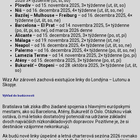
2026 3× týždenne (ut, št, so)
Plovdiv
– od 15. novembra 2025, 3× týždenne (ut, št, so)
Niš
– od 16. decembra 2025, 4× týždenne (ut, št, so, ne)
Bazilej – Mulhouse – Freiburg
– od 16. decembra 2025, 4×
týždenne (ut, št, so, ne)
Barcelona – El Prat
– od 14. novembra 2025, 5× týždenne
(po, št, pi, so, ne), od marca 2026 denne
Alicante
– od 15. decembra 2025, 3× týždenne (po, st, pi)
Málaga
– od 19. novembra 2025, 2× týždenne (st, ne)
Neapol
– od 16. decembra 2025, 4× týždenne (ut, št, so, ne)
Palermo
– od 16. decembra 2025, 4× týždenne (po, št, so, ne)
Lamezia Terme
– od 14. novembra 2025, 2× týždenne (po, pi)
Atény
– od 15. decembra 2025, 3× týždenne (po, st, pi)
Bukurešť – Otopeni
– od 28. októbra 2025, 3× týždenne (ut, št,
so)
Wizz Air zároveň zachová existujúce linky do Londýna – Lutonu a
Skopje.
Výhľad do budúcnosti
Bratislava tak získa dlho žiadané spojenia s hlavnými európskymi
mestami, ako sú Barcelona, Atény, Bukurešť či Oslo. Otázkou však
ostáva, či má letisko dostatočný potenciál na udržanie základní
dvoch najväčších nízkonákladových dopravcov. Pozitívne je, že si
destinácie vzájomne nekonkurujú.
Ak budú nové linky úspešné a letná charterová sezóna 2026 rovnako