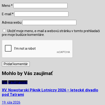
Meno
*
E-mail
*
Adresa webu
Uložiť moje meno, e-mail a webovú stránku v tomto prehliadači
pre moje budúce komentáre.
Mohlo by Vás zaujímať
Top
Zaujímavosti
XV. Nowotarski Piknik Lotniczy 2026 – letecké divadlo
pod Tatrami
19. júla 2026