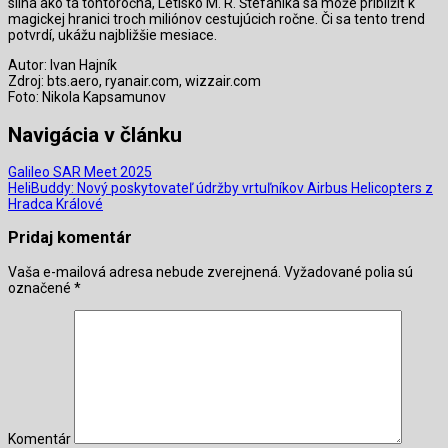
silná ako tá tohtoročná, Letisko M. R. Štefánika sa môže priblížiť k
magickej hranici troch miliónov cestujúcich ročne. Či sa tento trend
potvrdí, ukážu najbližšie mesiace.
Autor: Ivan Hajník
Zdroj: bts.aero, ryanair.com, wizzair.com
Foto: Nikola Kapsamunov
Navigácia v článku
Galileo SAR Meet 2025
HeliBuddy: Nový poskytovateľ údržby vrtuľníkov Airbus Helicopters z
Hradca Králové
Pridaj komentár
Vaša e-mailová adresa nebude zverejnená.
Vyžadované polia sú
označené
*
Komentár