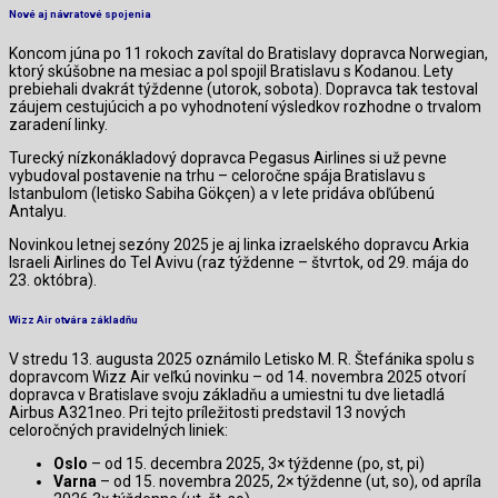
Nové aj návratové spojenia
Koncom júna po 11 rokoch zavítal do Bratislavy dopravca Norwegian,
ktorý skúšobne na mesiac a pol spojil Bratislavu s Kodanou. Lety
prebiehali dvakrát týždenne (utorok, sobota). Dopravca tak testoval
záujem cestujúcich a po vyhodnotení výsledkov rozhodne o trvalom
zaradení linky.
Turecký nízkonákladový dopravca Pegasus Airlines si už pevne
vybudoval postavenie na trhu – celoročne spája Bratislavu s
Istanbulom (letisko Sabiha Gökçen) a v lete pridáva obľúbenú
Antalyu.
Novinkou letnej sezóny 2025 je aj linka izraelského dopravcu Arkia
Israeli Airlines do Tel Avivu (raz týždenne – štvrtok, od 29. mája do
23. októbra).
Wizz Air otvára základňu
V stredu 13. augusta 2025 oznámilo Letisko M. R. Štefánika spolu s
dopravcom Wizz Air veľkú novinku – od 14. novembra 2025 otvorí
dopravca v Bratislave svoju základňu a umiestni tu dve lietadlá
Airbus A321neo. Pri tejto príležitosti predstavil 13 nových
celoročných pravidelných liniek:
Oslo
– od 15. decembra 2025, 3× týždenne (po, st, pi)
Varna
– od 15. novembra 2025, 2× týždenne (ut, so), od apríla