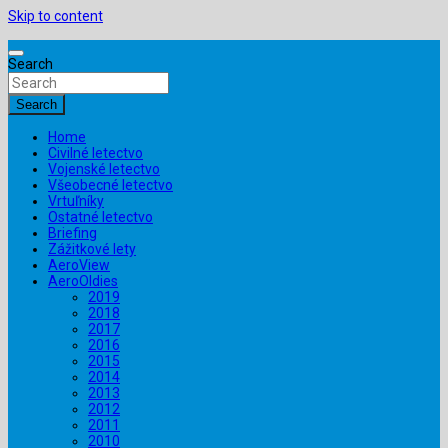
Skip to content
Search
Search
Home
Civilné letectvo
Vojenské letectvo
Všeobecné letectvo
Vrtuľníky
Ostatné letectvo
Briefing
Zážitkové lety
AeroView
AeroOldies
2019
2018
2017
2016
2015
2014
2013
2012
2011
2010