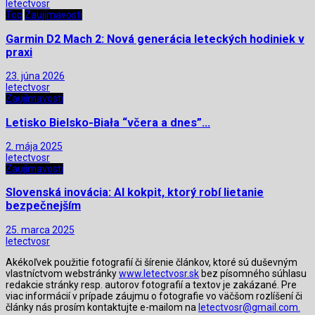
letectvosr
Top
Zaujímavosti
Garmin D2 Mach 2: Nová generácia leteckých hodiniek v
praxi
23. júna 2026
letectvosr
Zaujímavosti
Letisko Bielsko-Biała “včera a dnes”…
2. mája 2025
letectvosr
Zaujímavosti
Slovenská inovácia: AI kokpit, ktorý robí lietanie
bezpečnejším
25. marca 2025
letectvosr
Akékoľvek použitie fotografií či šírenie článkov, ktoré sú duševným
vlastníctvom webstránky
www.letectvosr.sk
bez písomného súhlasu
redakcie stránky resp. autorov fotografií a textov je zakázané. Pre
viac informácií v prípade záujmu o fotografie vo väčšom rozlíšení či
články nás prosím kontaktujte e-mailom na
letectvosr@gmail.com.