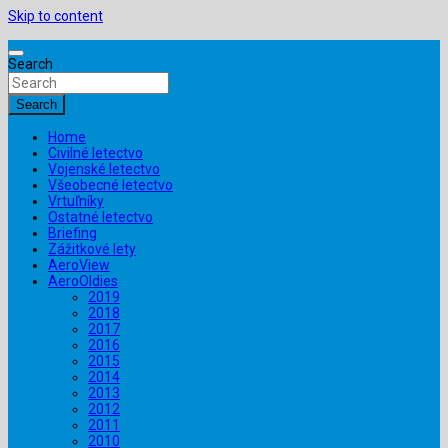
Skip to content
Search
Search
Home
Civilné letectvo
Vojenské letectvo
Všeobecné letectvo
Vrtuľníky
Ostatné letectvo
Briefing
Zážitkové lety
AeroView
AeroOldies
2019
2018
2017
2016
2015
2014
2013
2012
2011
2010