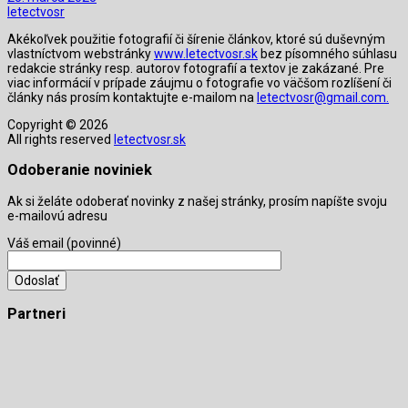
letectvosr
Akékoľvek použitie fotografií či šírenie článkov, ktoré sú duševným
vlastníctvom webstránky
www.letectvosr.sk
bez písomného súhlasu
redakcie stránky resp. autorov fotografií a textov je zakázané. Pre
viac informácií v prípade záujmu o fotografie vo väčšom rozlíšení či
články nás prosím kontaktujte e-mailom na
letectvosr@gmail.com.
Copyright © 2026
All rights reserved
letectvosr.sk
Odoberanie noviniek
Ak si želáte odoberať novinky z našej stránky, prosím napíšte svoju
e-mailovú adresu
Váš email (povinné)
Partneri