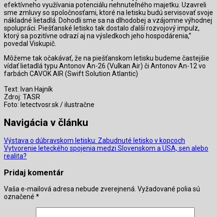
efektívneho využívania potenciálu nehnuteľného majetku. Uzavreli
sme zmluvy so spoločnosťami, ktoré na letisku budú servisovať svoje
nákladné lietadlá. Dohodli sme sa na dlhodobej a vzájomne výhodnej
spolupráci. Piešťanské letisko tak dostalo ďalší rozvojový impulz,
ktorý sa pozitívne odrazí aj na výsledkoch jeho hospodárenia,”
povedal Viskupič.
Môžeme tak očakávať, že na piešťanskom letisku budeme častejšie
vídať lietadlá typu Antonov An-26 (Vulkan Air) či Antonov An-12 vo
farbách CAVOK AIR (Swift Solution Atlantic)
Text: Ivan Hajník
Zdroj: TASR
Foto: letectvosr.sk / ilustračne
Navigácia v článku
Výstava o dúbravskom letisku: Zabudnuté letisko v kopcoch
Vytvorenie leteckého spojenia medzi Slovenskom a USA, sen alebo
realita?
Pridaj komentár
Vaša e-mailová adresa nebude zverejnená.
Vyžadované polia sú
označené
*