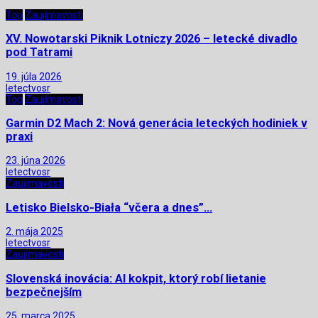
Top
Zaujímavosti
XV. Nowotarski Piknik Lotniczy 2026 – letecké divadlo
pod Tatrami
19. júla 2026
letectvosr
Top
Zaujímavosti
Garmin D2 Mach 2: Nová generácia leteckých hodiniek v
praxi
23. júna 2026
letectvosr
Zaujímavosti
Letisko Bielsko-Biała “včera a dnes”…
2. mája 2025
letectvosr
Zaujímavosti
Slovenská inovácia: AI kokpit, ktorý robí lietanie
bezpečnejším
25. marca 2025