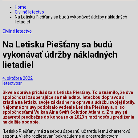
Home
Civilné letectvo
Na Letisku Piešťany sa budú vykonávať údržby nákladných
lietadiel
Civilné letectvo
Na Letisku Piešťany sa budú
vykonávať údržby nákladných
lietadiel
4. októbra 2022
letectvosr
Skvelá správa prichádza z Letiska Piešťany. To oznámilo, že dve
spoločnosti zaoberajúce sa nákladnou leteckou dopravou si
zriadia na letisku svoje základne na opravu a údržbu svojej flotily.
Nájomné zmluvy podpísalo vedenie Letiska Piešťany a. s. so
spoločnosťami Vulkan Air a Swift Solution Atlantic. Zmluvy sú
uzavreté predbežne do konca roku 2023 s možnosťou predĺženia
na ďalšie obdobie.
“Letisko Piešťany má za sebou úspešnú, už tretiu letnú charterovú
sezónu. V jeho rozlietavaní pokračujeme aj prostredníctvom