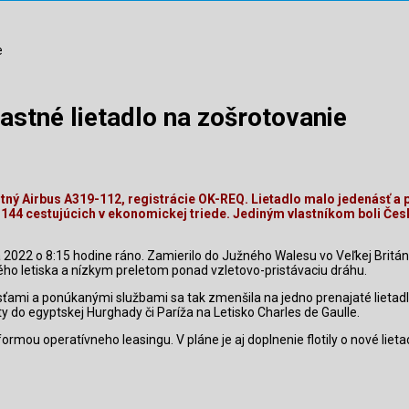
e
lastné lietadlo na zošrotovanie
stný Airbus A319-112, registrácie OK-REQ. Lietadlo malo jedenásť a pó
4 cestujúcich v ekonomickej triede. Jediným vlastníkom boli České 
 2022 o 8:15 hodine ráno. Zamierilo do Južného Walesu vo Veľkej Británi
kého letiska a nízkym preletom ponad vzletovo-pristávaciu dráhu.
sťami a ponúkanými službami sa tak zmenšila na jedno prenajaté lietad
do egyptskej Hurghady či Paríža na Letisko Charles de Gaulle.
ormou operatívneho leasingu. V pláne je aj doplnenie flotily o nové lie