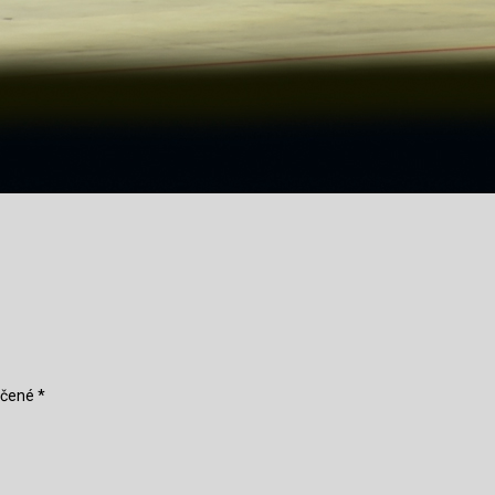
ačené
*