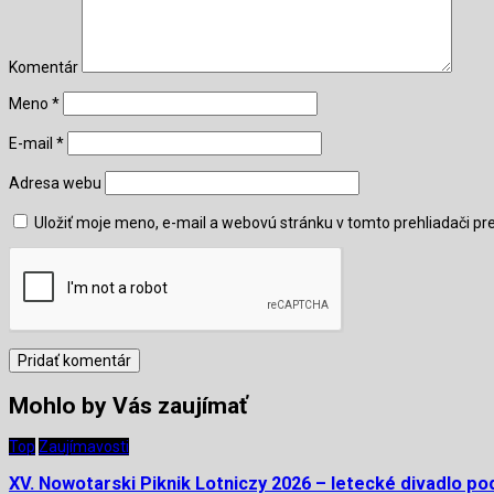
Komentár
Meno
*
E-mail
*
Adresa webu
Uložiť moje meno, e-mail a webovú stránku v tomto prehliadači p
Mohlo by Vás zaujímať
Top
Zaujímavosti
XV. Nowotarski Piknik Lotniczy 2026 – letecké divadlo po