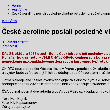
Home
AeroView
České aerolínie poslali posledné vlastné lietadlo na zošrotovani
AeroView
České aerolínie poslali posledné v
31. októbra 2022
letectvosr
Dňa 24. októbra 2022 opustil flotilu Českých aerolínií posledný vla
Poháňali ho dva motory CFMI CFM56-5B6/P. Konfigurácia bola pre 14
nemeckému nízkonákladovému dopravcovi Eurowings (viď foto).
OK-REQ opustilo Letisko Václava Havla v Prahe v pondelok, 24. októbra
a zvyšok bude zošrotovaný. Piloti sa dôstojne rozlúčili obletom pražs
Flotila niekdajšieho československého giganta s dlhoročnými skúseno
prenajaté do roku 2027 a momentálne ním zabezpečuje pravidelné lety 
ČSA by mali posilniť dve lietadlá typu Airbus A320 už v budúcom roku f
Text: Ivan Hajník
Foto: Niki Kapsamunov
Zdroj: zdopravy.cz