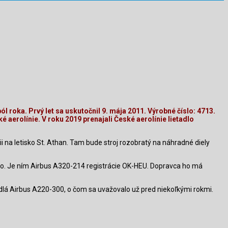
l roka. Prvý let sa uskutočnil 9. mája 2011. Výrobné číslo: 4713.
aerolínie. V roku 2019 prenajali České aerolínie lietadlo
i na letisko St. Athan. Tam bude stroj rozobratý na náhradné diely
lo. Je ním Airbus A320-214 registrácie OK-HEU. Dopravca ho má
tadlá Airbus A220-300, o čom sa uvažovalo už pred niekoľkými rokmi.