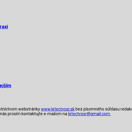
raxi
nejším
lastníctvom webstránky
www.letectvosr.sk
bez písomného súhlasu redakcie
ky nás prosím kontaktujte e-mailom na
letectvosr@gmail.com.