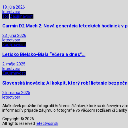
19. júla 2026
letectvosr
Top
Zaujímavosti
Garmin D2 Mach 2: Nová generácia leteckých hodiniek v p
23. júna 2026
letectvosr
Zaujímavosti
Letisko Bielsko-Biała “včera a dnes”…
2. mája 2025
letectvosr
Zaujímavosti
Slovenská inovácia: AI kokpit, ktorý robí lietanie bezpeč
25. marca 2025
letectvosr
Akékoľvek použitie fotografií či šírenie článkov, ktoré sú duševným v
informácií v prípade záujmu o fotografie vo väčšom rozlíšení či člán
Copyright © 2026
All rights reserved
letectvosr.sk