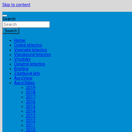
Skip to content
Search
Search
Home
Civilné letectvo
Vojenské letectvo
Všeobecné letectvo
Vrtuľníky
Ostatné letectvo
Briefing
Zážitkové lety
AeroView
AeroOldies
2019
2018
2017
2016
2015
2014
2013
2012
2011
2010