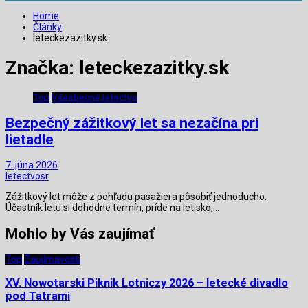
Home
Články
leteckezazitky.sk
Značka:
leteckezazitky.sk
Top
Všeobecné letectvo
Bezpečný zážitkový let sa nezačína pri
lietadle
7. júna 2026
letectvosr
Zážitkový let môže z pohľadu pasažiera pôsobiť jednoducho.
Účastník letu si dohodne termín, príde na letisko,…
Mohlo by Vás zaujímať
Top
Zaujímavosti
XV. Nowotarski Piknik Lotniczy 2026 – letecké divadlo
pod Tatrami