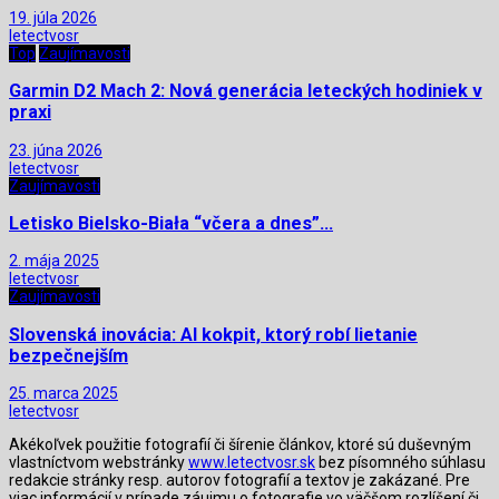
19. júla 2026
letectvosr
Top
Zaujímavosti
Garmin D2 Mach 2: Nová generácia leteckých hodiniek v
praxi
23. júna 2026
letectvosr
Zaujímavosti
Letisko Bielsko-Biała “včera a dnes”…
2. mája 2025
letectvosr
Zaujímavosti
Slovenská inovácia: AI kokpit, ktorý robí lietanie
bezpečnejším
25. marca 2025
letectvosr
Akékoľvek použitie fotografií či šírenie článkov, ktoré sú duševným
vlastníctvom webstránky
www.letectvosr.sk
bez písomného súhlasu
redakcie stránky resp. autorov fotografií a textov je zakázané. Pre
viac informácií v prípade záujmu o fotografie vo väčšom rozlíšení či