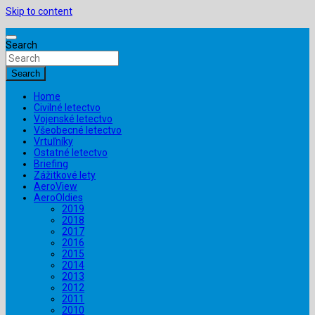
Skip to content
Search
Search
Home
Civilné letectvo
Vojenské letectvo
Všeobecné letectvo
Vrtuľníky
Ostatné letectvo
Briefing
Zážitkové lety
AeroView
AeroOldies
2019
2018
2017
2016
2015
2014
2013
2012
2011
2010