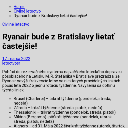
Home
Civilné letectvo
Ryanair bude z Bratislavy lietať častejšie!
Civilné letectvo
Ryanair bude z Bratislavy lietať
častejšie!
17. marca 2022
letectvosr
Pohľad do rezervačného systému najväčšieho leteckého dopravcu
pôsobiaceho na Letisku M. R. Štefánika v Bratislave prezrádza, že
Ryanair navýši frekvencie letov na niektorých pravidelných linkách
počas leta 2022 o jednu rotáciu týždenne. Navýšenia sa dotknú
týchto liniek:
Brusel (Charleroi) – trikrát týždenne (pondelok, streda,
nedeľa)
Záhreb – trikrát týždenne (streda, piatok, nedeľa)
Thessaloniki – trikrát týždenne (pondelok, streda, piatok)
Miláno (Bergamo) -päťkrát týždenne (pondelok, utorok,
streda, piatok, nedeľa)
Alghero – od 31. Mája 2022 štyrikrát týždenne (utorok, štvrtok,