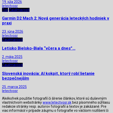
19. júla 2026
letectvosr
Top
Zaujímavosti
Garmin D2 Mach 2: Nová generácia leteckých hodiniek v
praxi
23. júna 2026
letectvosr
Zaujímavosti
Letisko Bielsko-Biała “včera a dnes”…
2. mája 2025
letectvosr
Zaujímavosti
Slovenská inovácia: AI kokpit, ktorý robí lietanie
bezpečnejším
25. marca 2025
letectvosr
Akékoľvek použitie fotografií či šírenie článkov, ktoré sú duševným
vlastníctvom webstránky
www.letectvosr.sk
bez písomného súhlasu
redakcie stránky resp. autorov fotografií a textov je zakázané. Pre
viac informácií v prípade záujmu o fotografie vo väčšom rozlíšení či