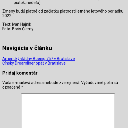
piatok, nedeľa)
Zmeny budú platné od začiatku platnosti letného letového poriadku
2022.
Text: Ivan Hajník
Foto: Boris Čierny
Navigácia v článku
Americký vládny Boeing 757 v Bratislave
Čínsky Dreamliner opäť v Bratislave
Pridaj komentár
Vaša e-mailová adresa nebude zverejnená.
Vyžadované polia sú
označené
*