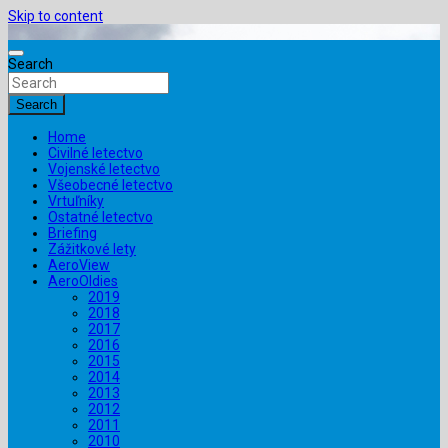
Skip to content
Search
Search
Home
Civilné letectvo
Vojenské letectvo
Všeobecné letectvo
Vrtuľníky
Ostatné letectvo
Briefing
Zážitkové lety
AeroView
AeroOldies
2019
2018
2017
2016
2015
2014
2013
2012
2011
2010