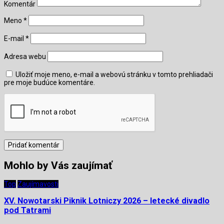
Komentár
Meno
*
E-mail
*
Adresa webu
Uložiť moje meno, e-mail a webovú stránku v tomto prehliadači
pre moje budúce komentáre.
Mohlo by Vás zaujímať
Top
Zaujímavosti
XV. Nowotarski Piknik Lotniczy 2026 – letecké divadlo
pod Tatrami