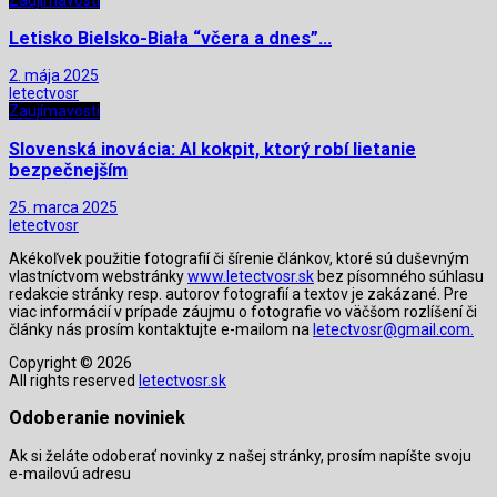
Zaujímavosti
Letisko Bielsko-Biała “včera a dnes”…
2. mája 2025
letectvosr
Zaujímavosti
Slovenská inovácia: AI kokpit, ktorý robí lietanie
bezpečnejším
25. marca 2025
letectvosr
Akékoľvek použitie fotografií či šírenie článkov, ktoré sú duševným
vlastníctvom webstránky
www.letectvosr.sk
bez písomného súhlasu
redakcie stránky resp. autorov fotografií a textov je zakázané. Pre
viac informácií v prípade záujmu o fotografie vo väčšom rozlíšení či
články nás prosím kontaktujte e-mailom na
letectvosr@gmail.com.
Copyright © 2026
All rights reserved
letectvosr.sk
Odoberanie noviniek
Ak si želáte odoberať novinky z našej stránky, prosím napíšte svoju
e-mailovú adresu