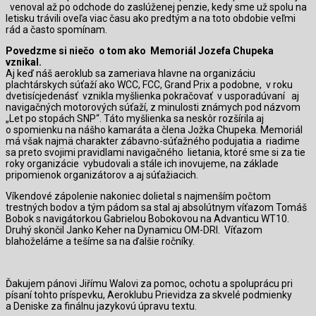
venoval až po odchode do zaslúženej penzie, kedy sme už spolu na
letisku trávili oveľa viac času ako predtým a na toto obdobie veľmi
rád a často spomínam.
Povedzme si niečo o tom ako Memoriál Jozefa Chupeka
vznikal.
Aj keď náš aeroklub sa zameriava hlavne na organizáciu
plachtárskych súťaží ako WCC, FCC, Grand Prix a podobne, v roku
dvetisícjedenásť vznikla myšlienka pokračovať v usporadúvaní aj
navigačných motorových súťaží, z minulosti známych pod názvom
„Let po stopách SNP“. Táto myšlienka sa neskôr rozšírila aj
o spomienku na nášho kamaráta a člena Jožka Chupeka. Memoriál
má však najmä charakter zábavno-súťažného podujatia a riadime
sa preto svojimi pravidlami navigačného lietania, ktoré sme si za tie
roky organizácie vybudovali a stále ich inovujeme, na základe
pripomienok organizátorov a aj súťažiacich.
Víkendové zápolenie nakoniec dolietal s najmenším počtom
trestných bodov a tým pádom sa stal aj absolútnym víťazom Tomáš
Bobok s navigátorkou Gabrielou Bobokovou na Advanticu WT10.
Druhý skončil Janko Keher na Dynamicu OM-DRI. Víťazom
blahoželáme a tešíme sa na ďalšie ročníky.
Ďakujem pánovi Jiřímu Walovi za pomoc, ochotu a spoluprácu pri
písaní tohto príspevku, Aeroklubu Prievidza za skvelé podmienky
a Deniske za finálnu jazykovú úpravu textu.