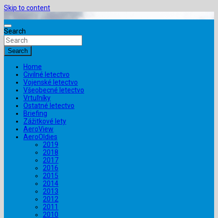
Skip to content
Search
Search
Home
Civilné letectvo
Vojenské letectvo
Všeobecné letectvo
Vrtuľníky
Ostatné letectvo
Briefing
Zážitkové lety
AeroView
AeroOldies
2019
2018
2017
2016
2015
2014
2013
2012
2011
2010