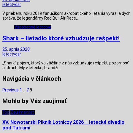
letectvosr
V priebehu roku 2019 fanúšikom akrobatického lietania vyrazila dych
správa, že legendárny Red Bull Air Race…
Všeobecné letectvo
Shark – lietadlo ktoré vzbudzuje rešpekt!
25. apríla 2020
letectvosr
„Shark“ pojem, ktorý vo väčšine z nás vzbudzuje rešpekt, pozornosť
a strach. My v leteckej brandži…
Navigácia v článkoch
Previous
1
…
7
8
Mohlo by Vás zaujímať
Top
Zaujímavosti
XV. Nowotarski Piknik Lotniczy 2026 – letecké divadlo
pod Tatrami