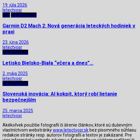
19. júla 2026
letectvosr
Top
Zaujímavosti
Garmin D2 Mach 2: Nová generácia leteckých hodiniek v
praxi
23. júna 2026
letectvosr
Zaujímavosti
Letisko Bielsko-Biała “včera a dnes”…
2. mája 2025
letectvosr
Zaujímavosti
Slovenská inovácia: AI kokpit, ktorý robí lietanie
bezpečnejším
25. marca 2025
letectvosr
Akékoľvek použitie fotografií či šírenie článkov, ktoré sú duševným
vlastníctvom webstránky
www.letectvosr.sk
bez písomného súhlasu
redakcie stránky resp. autorov fotografií a textov je zakázané. Pre
viac informácií v prípade záujmu o fotografie vo väčšom rozlíšení či