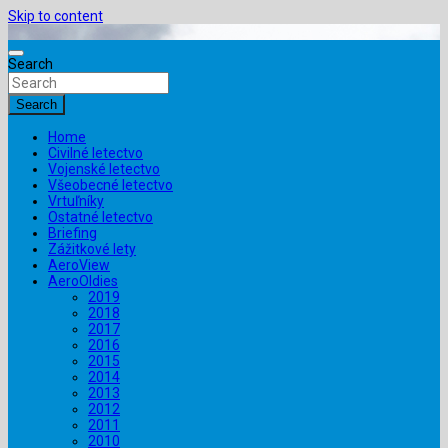
Skip to content
Search
Search
Home
Civilné letectvo
Vojenské letectvo
Všeobecné letectvo
Vrtuľníky
Ostatné letectvo
Briefing
Zážitkové lety
AeroView
AeroOldies
2019
2018
2017
2016
2015
2014
2013
2012
2011
2010