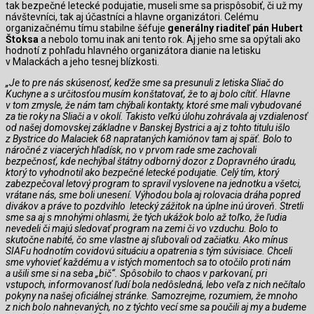
tak bezpečné letecké podujatie, museli sme sa prispôsobiť, či už my
návštevníci, tak aj účastníci a hlavne organizátori. Celému
organizačnému tímu stabilne šéfuje
generálny riaditeľ pán Hubert
Štoksa
a nebolo tomu inak ani tento rok. Aj jeho sme sa opýtali ako
hodnotí z pohľadu hlavného organizátora dianie na letisku
v Malackách a jeho tesnej blízkosti.
„Je to pre nás skúsenosť, keďže sme sa presunuli z letiska Sliač do
Kuchyne a s určitosťou musím konštatovať, že to aj bolo cítiť. Hlavne
v tom zmysle, že nám tam chýbali kontakty, ktoré sme mali vybudované
za tie roky na Sliači a v okolí. Takisto veľkú úlohu zohrávala aj vzdialenosť
od našej domovskej základne v Banskej Bystrici a aj z tohto titulu išlo
z Bystrice do Malaciek 68 naprataných kamiónov tam aj späť. Bolo to
náročné z viacerých hľadísk, no v prvom rade sme zachovali
bezpečnosť, kde nechýbal štátny odborný dozor z Dopravného úradu,
ktorý to vyhodnotil ako bezpečné letecké podujatie. Celý tím, ktorý
zabezpečoval letový program to spravil vyslovene na jednotku a všetci,
vrátane nás, sme boli unesení. Výhodou bola aj rolovacia dráha popred
divákov a práve to pozdvihlo letecký zážitok na úplne inú úroveň. Stretli
sme sa aj s mnohými ohlasmi, že tých ukážok bolo až toľko, že ľudia
nevedeli či majú sledovať program na zemi či vo vzduchu. Bolo to
skutočne nabité, čo sme vlastne aj sľubovali od začiatku. Ako mínus
SIAFu hodnotím covidovú situáciu a opatrenia s tým súvisiace. Chceli
sme vyhovieť každému a v istých momentoch sa to otočilo proti nám
a ušili sme si na seba „bič“. Spôsobilo to chaos v parkovaní, pri
vstupoch, informovanosť ľudí bola nedôsledná, lebo veľa z nich nečítalo
pokyny na našej oficiálnej stránke. Samozrejme, rozumiem, že mnoho
z nich bolo nahnevaných, no z týchto vecí sme sa poučili aj my a budeme