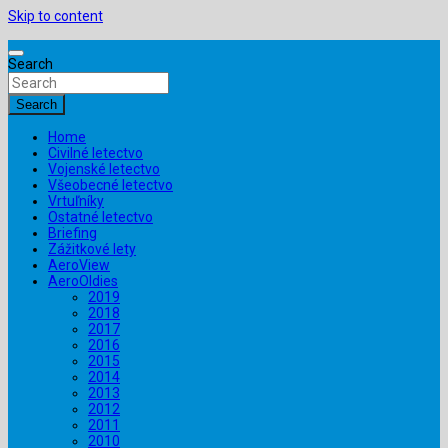
Skip to content
Search
Search
Home
Civilné letectvo
Vojenské letectvo
Všeobecné letectvo
Vrtuľníky
Ostatné letectvo
Briefing
Zážitkové lety
AeroView
AeroOldies
2019
2018
2017
2016
2015
2014
2013
2012
2011
2010