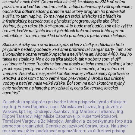
sa snažiť z nich ťažiť. Čo ma však ale teší, že ohlasy na SIAF sú veľmi
pozitívne a aj keď tam možno niekto vstúpil nahnevaný kvôli opatreniam,
odchádzal odtiaľ nadšený, pretože náš letový program ho presvedčil
a užil si to tam naplno. To ma hreje pri srdci. Malacky sú z hľadiska
infraštruktúry, bezpečnosti a plynulosti programu lepšie ako Sliač.
Veríme, že po rekonštrukcii apronu 4 to bude mať budúci rok ešte vyššiu
úroveň, keďže na týchto leteckých dňoch bola polovica tohto apronu
nefunkčná. To nám napríklad sťažilo problémy s parkovaním lietadiel.
Statické ukážky som si na letisku pozrel len z diaľky a zblízka to bolo
prvýkrát v nedeľu poobede, keď sme pripravovali hangár party. Tam som
si konkrétne obzrel vrtuľník Apache a neušiel mi ani Airbus A400, keď ho
ťahali na stojánku. No a čo sa týka ukážok, tak v sobotu som si užil
vystúpenie Frecce Tricolori a tam ma dojalo to ticho medzi divákmi, ktoré
pri ich vystúpení panovalo na letisku. Je to fenomén, ktorý veľmi rád
vnímam. Neunikol mi aj prelet kombinovanej veľkoskupiny športového
letectva a bol som z toho veľmi milo prekvapený. Urobili kus krásnej
roboty a patrí im naša veľká vďaka. Bol som na nich skutočne pyšný
a nie nadarmo na hangár party získali aj cenu Slovenskej leteckej
agentúry“.
Za ochotu a spoluprácu pri tvorbe tohto príspevku týmto ďakujem
mjr. Ing. Erikovi Pagáčovi, npor. Miroslavovi Ujczovi, Ing. Jozefovi
Vaškovi, kpt. Ing. Ondřejovi Špankovi, Ing. Martinovi Tišliarovi, Ing.
Filipovi Taranovi, Mgr. Miške Cabanovej, p. Hubertovi Štoksovi.
Tomášovi Vargovi a Bc. Matejovi Janákovi a za poskytnuté foto a za
pomoc pri organizácií. Deniske za jazykovú úpravu textu. Na záver
mi zostáva už len poďakovať organizátorom za ústretový prístup