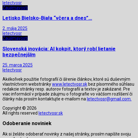
letectvosr
Zaujímavosti
Letisko Bielsko-Biała “včera a dnes”…
2. mája 2025
letectvosr
Zaujímavosti
Slovenská inovácia: AI kokpit, ktorý robí lietanie
bezpečnejším
25. marca 2025
letectvosr
Akékoľvek použitie fotografií či šírenie článkov, ktoré sú duševným
vlastníctvom webstránky
www.letectvosr.sk
bez písomného súhlasu
redakcie stránky resp. autorov fotografií a textov je zakázané. Pre
viac informácií v prípade záujmu o fotografie vo väčšom rozlíšení či
články nás prosím kontaktujte e-mailom na
letectvosr@gmail.com.
Copyright © 2026
All rights reserved
letectvosr.sk
Odoberanie noviniek
Ak si želáte odoberať novinky z našej stránky, prosím napíšte svoju