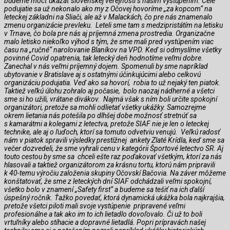
budeme môcť ukázať slovenskej verejnosti s našim vystúpením. Celé
podujatie sa už nekonalo ako my z Očovej hovoríme „za kopcom“ na
leteckej základni na Sliači, ale až v Malackách, čo pre nás znamenalo
zmenu organizácie prevleku. Leteli sme tam s medzipristátím na letisku
v Trnave, čo bola pre nás aj príjemná zmena prostredia. Organizačne
malo letisko niekoľko výhod s tým, že sme mali pred vystúpením viac
času na „ručné“ narolovanie Blaníkov na VPD. Keď si odmyslíme všetky
povinné Covid opatrenia, tak letecký deň hodnotíme veľmi dobre.
Zanechal v nás veľmi príjemný dojem. Spomenuli by sme napríklad
ubytovanie v Bratislave aj s ostatnými účinkujúcimi alebo celkovú
organizáciu podujatia. Veď ako sa hovorí, robia to už nejaký ten piatok.
Taktiež veľkú úlohu zohralo aj počasie, bolo naozaj nádherné a všetci
sme si ho užili, vrátane divákov. Najmä však s ním boli určite spokojní
organizátori, pretože sa mohli odlietať všetky ukážky. Samozrejme
okrem lietania nás potešila po dlhšej dobe možnosť stretnúť sa
s kamarátmi a kolegami z letectva, pretože SIAF nie je len o leteckej
technike, ale aj o ľuďoch, ktorí sa tomuto odvetviu venujú. Veľkú radosť
nám v piatok spravili výsledky prestížnej ankety Zlaté Krídla, keď sme sa
večer dozvedeli, že sme vyhrali cenu v kategórii Športové letectvo SR. Aj
touto cestou by sme sa chceli ešte raz poďakovať všetkým, ktorí za nás
hlasovali a taktiež organizátorom za krásnu tortu, ktorú nám pripravili
k 40-temu výročiu založenia skupiny Očovskí Bačovia. Na záver môžeme
konštatovať, že sme z leteckých dní SIAF odchádzali veľmi spokojní,
všetko bolo v znamení „Safety first“ a budeme sa tešiť na ich ďalší
úspešný ročník. Ťažko povedať, ktorá dynamická ukážka bola najkrajšia,
pretože všetci piloti mali svoje vystúpenie pripravené veľmi
profesionálne a tak ako im to ich lietadlo dovoľovalo. Či už to boli
vrtuľníky alebo stíhacie a dopravné lietadlá. Popri prípravách našej