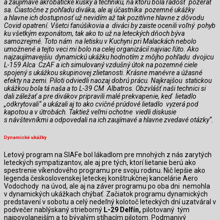
a zaujímavé akrobatické kúsky a techniku, na ktorú bola radosť pozerať
sa. Čiastočne z pohľadu diváka, ale aj účastníka pozemné ukážky
a hlavne ich dostupnosť už nevidím až tak pozitívne hlavne z dôvodu
Covid opatrení. Všetci fanúšikovia a diváci by zaiste ocenili voľný pohyb
ku všetkým exponátom, tak ako to už na leteckých dňoch býva
samozrejmé. Toto nám na letisku v Kuchyni pri Malackách nebolo
umožnené a tejto veci mi bolo na celej organizácií najviac ľúto. Ako
najzaujímavejšiu dynamickú ukážku hodnotím z môjho pohľadu dvojicu
L-159 Alca CzAF a ich simulovaný vzdušný útok na pozemné ciele
spojený s ukážkou skupinovej zlietanosti. Krásne manévre a úžasné
efekty na zemi. Piloti odviedli naozaj dobrú prácu. Najkrajšou statickou
ukážkou bola tá naša a to L-39 CM Albatros. Obzvlášť naši technici si
dali záležať a pre divákov pripravili malé prekvapenie, keď lietadlo
„odkrytovali“ a ukázali aj to ako cvičné prúdové lietadlo vyzerá pod
kapotou a v útrobách. Taktiež veľmi ochotne viedli diskusie
s návštevníkmi a odpovedali na ich zaujímavé a hlavne zvedavé otázky“.
Dynamické ukážky
Letový program na SIAFe bol lákadlom pre mnohých z nás zarytých
leteckých sympatizantov, ale aj pre tých, ktorí lietanie berú ako
spestrenie víkendového programu pre svoju rodinu. Nič lepšie ako
legenda československej leteckej konštrukčnej kancelárie Aero
Vodochody na úvod, ale aj na záver programu po oba dni nemohla
v dynamických ukážkach chýbať. Začiatok programu dynamických
predstavení v sobotu a celý nedeľný kolotoč leteckých dní uzatváral v
podvečer nablýskaný strieborný
L-29 Delfín,
pilotovaný tým
najpovolanejším a to bývalým stíhacím pilotom. Podmanivý