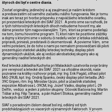
štyroch dní byť v centre diania.
Zostať originálny, jedinečný a aj zaujímavý je našim krédom
a predsavzatím od samého začiatku nášho fungovania. Nie je tomu
inak ani teraz pri tvorbe príspevku z najväčšieho leteckého sviatku,
pri prezentácií leteckých dní SIAF 2021. A preto sme sa rozhodli, že
o tých tohtoročných leteckých dňoch nebudeme hovoriť my, ale
dáme priestor tým najpovolanejším. Tým, ktorí sa priamo podieľajú
na tom, čomu hovoríme program. Tí, ktorí nám tie pozitívne zážitky
a dojmy s ktorými sme v sobotu či nedeľu večer z letiska odchádzali,
pripravili, priniesli, predstavili či okomentovali. A povieme Vám, sme
veľmi potešení, že do toho s nami po nemalom presviedčaní išli piloti
prezentujúci statické ukážky leteckej techniky, display piloti
dynamických ukážok, ale aj vedúci akrobatickej skupiny ako aj
generálny riaditeľ leteckých dní.
Keď letecká základňa Kuchyňa pri Malackách uzatvorila svoje brány
pre verejnosť a letecké dni SIAF 2021 sa oficiálne skončili, naše
pozvanie na krátky rozhovor prijali, mjr. Ing. Erik Pagáč, stíhací pilot
MiG-29UB, kpt. Ing. Ondrěj Španko, český display pilot lietadla JAS-
39C Gripen, rtm. Ing. Miroslav Ujczo, pilot a účastník statickej
expozície Albatrosa L-39CM, Ing. Jozef Vaško, display pilot L-29
Delfín, vedúci a jeden z pilotov skupiny Očovskí Bačovia Ing. Martin
Tišliar a Ing. Filip Tarana, a pán Hubert Štoksa, generálny riaditeľ
leteckých dní SIAF 2021.
SIAF s poradovým číslom desať bol iný, odlišný od tých
predchádzajúcich vo viacerých významných faktoroch. V prvom