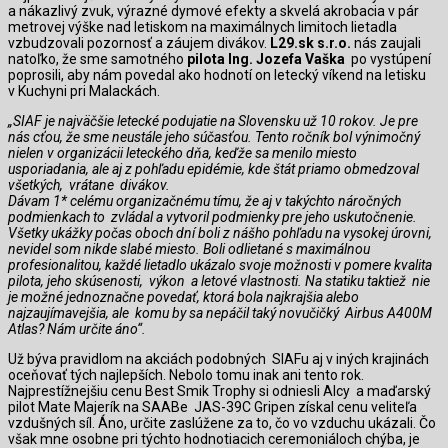
a nákazlivý zvuk, výrazné dymové efekty a skvelá akrobacia v pár
metrovej výške nad letiskom na maximálnych limitoch lietadla
vzbudzovali pozornosť a záujem divákov.
L29.sk s.r.o.
nás zaujali
natoľko, že sme samotného
pilota Ing. Jozefa Vaška
po vystúpení
poprosili, aby nám povedal ako hodnotí on letecký víkend na letisku
v Kuchyni pri Malackách.
„SIAF je najväčšie letecké podujatie na Slovensku už 10 rokov. Je pre
nás cťou, že sme neustále jeho súčasťou. Tento ročník bol výnimočný
nielen v organizácii leteckého dňa, keďže sa menilo miesto
usporiadania, ale aj z pohľadu epidémie, kde štát priamo obmedzoval
všetkých, vrátane divákov.
Dávam 1* celému organizačnému tímu, že aj v takýchto náročných
podmienkach to zvládal a vytvoril podmienky pre jeho uskutočnenie.
Všetky ukážky počas oboch dní boli z nášho pohľadu na vysokej úrovni,
nevidel som nikde slabé miesto. Boli odlietané s maximálnou
profesionalitou, každé lietadlo ukázalo svoje možnosti v pomere kvalita
pilota, jeho skúsenosti, výkon a letové vlastnosti. Na statiku taktiež nie
je možné jednoznačne povedať, ktorá bola najkrajšia alebo
najzaujímavejšia, ale komu by sa nepáčil taký novučičký Airbus A400M
Atlas? Nám určite áno“.
Už býva pravidlom na akciách podobných SIAFu aj v iných krajinách
oceňovať tých najlepších. Nebolo tomu inak ani tento rok.
Najprestížnejšiu cenu Best Smik Trophy si odniesli Alcy a maďarský
pilot Mate Majerík na SAABe JAS-39C Gripen získal cenu veliteľa
vzdušných síl. Áno, určite zaslúžene za to, čo vo vzduchu ukázali. Čo
však mne osobne pri týchto hodnotiacich ceremoniáloch chýba, je