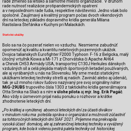
rade zmenilo sa letisko a samotné miesto organizácie. V druhom
rade nutnosť realizácie protipandemických opatrení
a v neposlednom rade ľudia, respektíve návštevníci. Jedno však bolo
spoločné. Zaujímavý a kvalitný program počas dvoch víkendových
dní na leteckej základni dopravného krídla generála Milana
Rastislava Štefánika v Kuchyni pri Malackách.
Statické ukážky
Bolo sa na čo pozerať nielen vo vzduchu. Nesmieme zabudnúť
opomenúť aj kvalitu a kvantitu neletových pozemných ukážok.
Dvojica talianskych Eurofighter F2000 Typhoon F-16 z Belgicka, malý
útočný vrtuľník Kiowa a Mi-171 z Chorvátska či Apache AH64
a Chinok CH53 Armády USA, transportný C130J Herkules dánskych
vzdušných síl a celá plejáda malých športových lietadiel používaných,
ale aj vyrábaných u nás na Slovensku. My sme medzi statickými
ukážkami leteckej techniky stretli aj našich. Zavináč alebo aj údenáč,
tak je už mnoho rokov ľudovo nazývaný pre svoj originálny
náter
MiG-29UBS
trupového čísla 1303 z taktického krídla generálmajora
Otta Smika na Sliači a s ním
v úlohe pilota
aj
mjr. Ing. Erik Pagáč
.
Ako vždy s úsmevom prijal našu ponuku o rozhovor a krátke
zhodnotenie leteckých dní.
„Po krátkej a vynútenej absencii leteckých dní za účasti divákov
v minulom roku ma potešila správa o organizácií a možnosti zúčastniť
sa tohtoročných leteckých dní SIAF 2021. Príjemne ma prekvapila
vysoká účasť domácej, ale aj zahraničnej leteckej techniky a vyvážený
program, kde bola k videniu pestrá paleta techniky od historickej