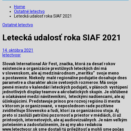
Home
Ostatné letectvo
Letecká udalosť roka SIAF 2021
Ostatné letectvo
Letecká udalosť roka SIAF 2021
14. októbra 2021
letectvosr
Slovak International Air Fest, značka, ktorá za desať rokov
existencie a organizácie prestížnych leteckých dní má
v slovenskom, ale aj medzinárodnom „merítku“ svoje meno
a postavenie. Niekedy malé regionálne podujatie dosahuje dnes
parametre a charakter akcie svetových rozmerov. Má svoje
pevné miesto v kalendári leteckých podujatí, v plánoch vystúpení
jednotlivých display teamov a akrobatických skupín. Je obľúbené
a očakávané medzi návštevníkmi, leteckými nadšencami, ale aj
účinkujúcimi. Predstavuje prínos pre rozvoj regiónu či mesta
v ktorom je organizované, v neposlednom rade pozitívne
zviditeľňuje Slovensko a ľudí, ktorí za organizáciou stoja. Aj
preto si zaslúži patričnú pozornosť a priestor v médiách, či už
printových, internetových, ale aj audiovizuálnych. Je nám veľkým
potešením a zadosťučinením, že aj my ako redakcia
www.letectvosr.sk sme dostali tú príležitosť a mohli sme počas