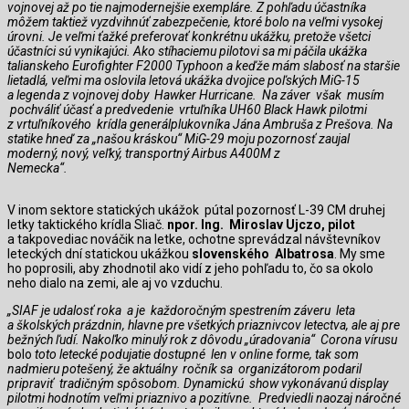
vojnovej až po tie najmodernejšie exempláre. Z pohľadu účastníka
môžem taktiež vyzdvihnúť zabezpečenie, ktoré bolo na veľmi vysokej
úrovni. Je veľmi ťažké preferovať konkrétnu ukážku, pretože všetci
účastníci sú vynikajúci. Ako stíhaciemu pilotovi sa mi páčila ukážka
talianskeho Eurofighter F2000 Typhoon a keďže mám slabosť na staršie
lietadlá, veľmi ma oslovila letová ukážka dvojice poľských MiG-15
a legenda z vojnovej doby Hawker Hurricane. Na záver však musím
pochváliť účasť a predvedenie vrtuľníka UH60 Black Hawk pilotmi
z vrtuľníkového krídla generálplukovníka Jána Ambruša z Prešova. Na
statike hneď za „našou kráskou“ MiG-29 moju pozornosť zaujal
moderný, nový, veľký, transportný Airbus A400M z
Nemecka“
V inom sektore statických ukážok pútal pozornosť L-39 CM druhej
letky taktického krídla Sliač.
npor
. Ing. Miroslav Ujczo, pilot
a takpovediac nováčik na letke, ochotne sprevádzal návštevníkov
leteckých dní statickou ukážkou
slovenského Albatrosa
. My sme
ho poprosili, aby zhodnotil ako vidí z jeho pohľadu to, čo sa okolo
neho dialo na zemi, ale aj vo vzduchu.
„SIAF je udalosť roka a je každoročným spestrením záveru leta
a školských prázdnin, hlavne pre všetkých priaznivcov letectva, ale aj pre
bežných ľudí. Nakoľko minulý rok z dôvodu „úradovania“ Corona vírusu
bolo
toto letecké podujatie dostupné len v online forme, tak som
nadmieru potešený, že aktuálny ročník sa organizátorom podaril
pripraviť tradičným spôsobom. Dynamickú show vykonávanú display
pilotmi hodnotím veľmi priaznivo a pozitívne. Predviedli naozaj náročné