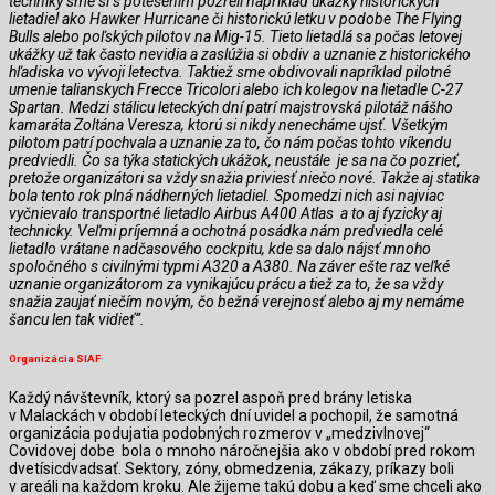
techniky sme si s potešením pozreli napríklad ukážky historických
lietadiel ako Hawker Hurricane či historickú letku v podobe The Flying
Bulls alebo poľských pilotov na Mig-15. Tieto lietadlá sa počas letovej
ukážky už tak často nevidia a zaslúžia si obdiv a uznanie z historického
hľadiska vo vývoji letectva. Taktiež sme obdivovali napríklad pilotné
umenie talianskych Frecce Tricolori alebo ich kolegov na lietadle C-27
Spartan. Medzi stálicu leteckých dní patrí majstrovská pilotáž nášho
kamaráta Zoltána Veresza, ktorú si nikdy nenecháme ujsť. Všetkým
pilotom patrí pochvala a uznanie za to, čo nám počas tohto víkendu
predviedli. Čo sa týka statických ukážok, neustále je sa na čo pozrieť,
pretože organizátori sa vždy snažia priviesť niečo nové. Takže aj statika
bola tento rok plná nádherných lietadiel. Spomedzi nich asi najviac
vyčnievalo transportné lietadlo Airbus A400 Atlas a to aj fyzicky aj
technicky. Veľmi príjemná a ochotná posádka nám predviedla celé
lietadlo vrátane nadčasového cockpitu, kde sa dalo nájsť mnoho
spoločného s civilnými typmi A320 a A380. Na záver ešte raz veľké
uznanie organizátorom za vynikajúcu prácu a tiež za to, že sa vždy
snažia zaujať niečím novým, čo bežná verejnosť alebo aj my nemáme
šancu len tak vidieť“.
Organizácia SIAF
Každý návštevník, ktorý sa pozrel aspoň pred brány letiska
v Malackách v období leteckých dní uvidel a pochopil, že samotná
organizácia podujatia podobných rozmerov v „medzivlnovej“
Covidovej dobe bola o mnoho náročnejšia ako v období pred rokom
dvetísicdvadsať. Sektory, zóny, obmedzenia, zákazy, príkazy boli
v areáli na každom kroku. Ale žijeme takú dobu a keď sme chceli ako