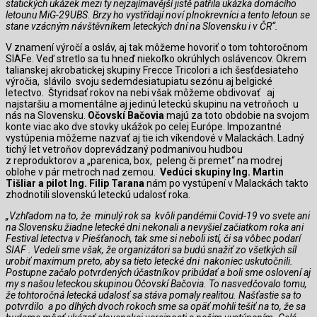
statických ukázek mezi ty nejzajímavější jistě patřila ukázka domácího
letounu MiG-29UBS. Brzy ho vystřídají noví plnokrevníci a tento letoun se
stane vzácným návštěvníkem leteckých dní na Slovensku i v ČR“.
V znamení výročí a osláv, aj tak môžeme hovoriť o tom tohtoročnom
SIAFe. Veď stretlo sa tu hneď niekoľko okrúhlych oslávencov. Okrem
talianskej akrobatickej skupiny Frecce Tricolori a ich šesťdesiateho
výročia, slávilo svoju sedemdesiatupiatu sezónu aj belgické
letectvo. Štyridsať rokov na nebi však môžeme obdivovať aj
najstaršiu a momentálne aj jedinú leteckú skupinu na vetroňoch u
nás na Slovensku.
Očovskí Bačovia
majú za toto obdobie na svojom
konte viac ako dve stovky ukážok po celej Európe. Impozantné
vystúpenia môžeme nazvať aj tie ich víkendové v Malackách. Ladný
tichý let vetroňov doprevádzaný podmanivou hudbou
z reproduktorov a „parenica, box, peleng či premet“ na modrej
oblohe v pár metroch nad zemou.
Vedúci skupiny Ing. Martin
Tišliar a pilot Ing. Filip Tarana
nám po vystúpení v Malackách takto
zhodnotili slovenskú leteckú udalosť roka.
„Vzhľadom na to, že minulý rok sa kvôli pandémii Covid-19 vo svete ani
na Slovensku žiadne letecké dni nekonali a nevyšiel začiatkom roka ani
Festival letectva v Piešťanoch, tak sme si neboli istí, či sa vôbec podarí
SIAF . Vedeli sme však, že organizátori sa budú snažiť zo všetkých síl
urobiť maximum preto, aby sa tieto letecké dni nakoniec uskutočnili.
Postupne začalo potvrdených účastníkov pribúdať a boli sme oslovení aj
my s našou leteckou skupinou Očovskí Bačovia. To nasvedčovalo tomu,
že tohtoročná letecká udalosť sa stáva pomaly realitou. Našťastie sa to
potvrdilo a po dlhých dvoch rokoch sme sa opäť mohli tešiť na to, že sa