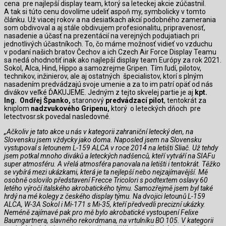
cena pre najlepší display team, ktorý sa leteckej akcie zúčastnil.
A tak si túto cenu dovolíme udeliť aspoň my, symbolicky v tomto
článku. Už viacej rokov a na desiatkach akcií podobného zamerania
som obdivoval a aj stále obdivujem profesionalitu, pripravenosť,
nasadenie a účasť na prezentácií na verejných podujatiach pri
jednotlivých účastníkoch. To, čo máme možnosť vidieť vo vzduchu
v podaní našich bratov Čechov a ich Czech Air Force Display Teamu
sa nedá ohodnotiť inak ako najlepší display team Európy za rok 2021.
Sokol, Alca, Hind, Hippo a samozrejme Gripen. Tím ľudí, pilotov,
technikov, inžinierov, ale aj ostatných špecialistov, ktorí s plným
nasadením predvádzajú svoje umenie a za to im patrí opäť od nás
divákov veľké ĎAKUJEME. Jedným z tejto skvelej partie je aj
kpt.
Ing. Ondřej Španko,
staronový
predvádzací pilot
, tentokrát za
kniplom
nadzvukového Gripenu,
ktorý o leteckých dňoch pre
letectvosr.sk povedal nasledovné.
„
Ačkoliv je tato akce u nás v kategorii zahraniční letecký den, na
Slovensku jsem vždycky jako doma. Naposled jsem na Slovensku
vystupoval s letounem L-159 ALCA v roce 2014 na letišti Sliač. Už tehdy
jsem potkal mnoho diváků a leteckých nadšenců, kteří vytváří na SIAFu
super atmosféru. A vřelá atmosféra panovala na letišti i tentokrát.
Těžko
se vybírá mezi ukázkami, která je ta nejlepší nebo nejzajímavější. Mě
osobně oslovilo představení Frecce Tricolori s podtextem oslavy 60
letého výročí italského akrobatického týmu. Samozřejmě jsem byl také
hrdý na mé kolegy z českého display týmu. Na dvojici letounů L-159
ALCA, W-3A Sokol i Mi-171 s Mi-35, kteří předvedli precizní ukázky.
Neméně zajímavé pak pro mě bylo akrobatické vystoupení Felixe
Baumgartnera, slavného rekordmana, na vrtulníku BO 105. V kategorii